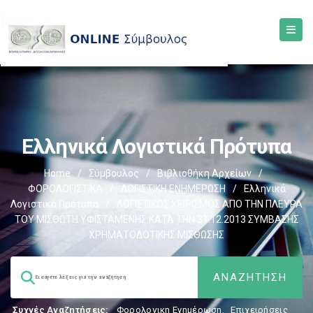
Ελληνικά Λογιστικά Πρότυπα
Home
/
Σύμβουλος
/
Βιβλιοθήκη Αρχείων
/
ΦΟΡΟΛΟΓΙΣΤΙΚΑ
/
ΛΟΓΙΣΤΙΚΗ ΕΝΗΜΕΡΩΣΗ
/
Ελληνικά
Λογιστικά Πρότυπα
/
ΛΟΓΙΣΤΙΚΟΣ ΧΕΙΡΙΣΜΟΣ ΑΠΟ ΤΗΝ ΠΛΕΥΡΑ
ΤΟΥ ΜΙΣΘΩΤΗ ΥΦΙΣΤΑΜΕΝΗΣ ΚΑΤΑ ΤΗΝ 31.12.2013 ΣΥΜΒΑΣΗΣ
ΧΡΗΜΑΤΟΔΟΤΙΚΗΣ ΜΙΣΘΩΣΗΣ
Συχνές Αναζητήσεις:
Φορολογικη Ενημέρωση
,
Επιχειρήσεις