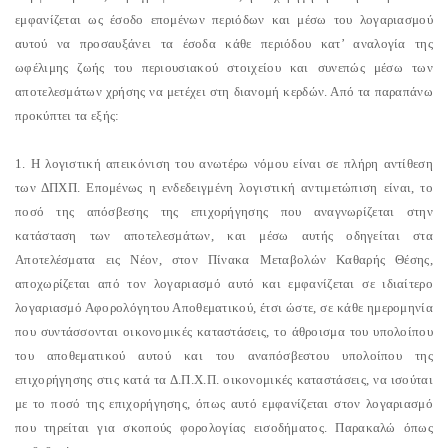
εμφανίζεται ως έσοδο επομένων περιόδων και μέσω του λογαριασμού
αυτού να προσαυξάνει τα έσοδα κάθε περιόδου κατ’ αναλογία της
ωφέλιμης ζωής του περιουσιακού στοιχείου και συνεπώς μέσω των
αποτελεσμάτων χρήσης να μετέχει στη διανομή κερδών. Από τα παραπάνω
προκύπτει τα εξής:
1. Η λογιστική απεικόνιση του ανωτέρω νόμου είναι σε πλήρη αντίθεση
των ΔΠΧΠ. Επομένως η ενδεδειγμένη λογιστική αντιμετώπιση είναι, το
ποσό της απόσβεσης της επιχορήγησης που αναγνωρίζεται στην
κατάσταση των αποτελεσμάτων, και μέσω αυτής οδηγείται στα
Αποτελέσματα εις Νέον, στον Πίνακα Μεταβολών Kαθαρής Θέσης,
αποχωρίζεται από τον λογαριασμό αυτό και εμφανίζεται σε ιδιαίτερο
λογαριασμό Αφορολόγητου Αποθεματικού, έτσι ώστε, σε κάθε ημερομηνία
που συντάσσονται οικονομικές καταστάσεις, το άθροισμα του υπολοίπου
του αποθεματικού αυτού και του αναπόσβεστου υπολοίπου της
επιχορήγησης στις κατά τα Δ.Π.X.Π. οικονομικές καταστάσεις, να ισούται
με το ποσό της επιχορήγησης, όπως αυτό εμφανίζεται στον λογαριασμό
που τηρείται για σκοπούς φορολογίας εισοδήματος. Παρακαλώ όπως