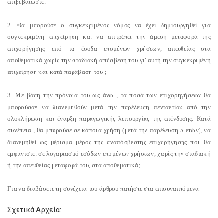
επιβεβαιώστε.
2. Θα μπορούσε ο συγκεκριμένος νόμος να έχει δημιουργηθεί για
συγκεκριμένη επιχείρηση και να επιτρέπει την άμεση μεταφορά της
επιχορήγησης από τα έσοδα επομένων χρήσεων, απευθείας στα
αποθεματικά χωρίς την σταδιακή απόσβεση του γι’ αυτή την συγκεκριμένη
επιχείρηση και κατά παράβαση του
;
3. Με βάση την πρόνοια του ως άνω
, τα ποσά των επιχορηγήσεων θα
μπορούσαν να διανεμηθούν μετά την παρέλευση πενταετίας από την
ολοκλήρωση και έναρξη παραγωγικής λειτουργίας της επένδυσης. Κατά
συνέπεια , θα μπορούσε σε κάποια χρήση (μετά την παρέλευση 5 ετών), να
διανεμηθεί ως μέρισμα μέρος της αναπόσβεστης επιχορήγησης που θα
εμφανιστεί σε λογαριασμό εσόδων επομένων χρήσεων, χωρίς την σταδιακή
ή την απευθείας μεταφορά του, στα αποθεματικά;
Για να διαβάσετε τη συνέχεια του άρθρου πατήστε στα επισυναπτόμενα.
Σχετικά Αρχεία: