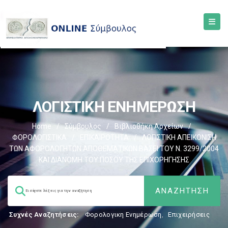
ΛΟΓΙΣΤΙΚΗ ΕΝΗΜΕΡΩΣΗ
Home
/
Σύμβουλος
/
Βιβλιοθήκη Αρχείων
/
ΦΟΡΟΛΟΓΙΣΤΙΚΑ
/
ΕΠΙΚΑΙΡΟΤΗΤΑ
/
ΛΟΓΙΣΤΙΚΗ ΑΠΕΙΚΟΝΙΣΗ
ΤΩΝ ΑΦΟΡΟΛΟΓΗΤΩΝ ΑΠΟΘΕΜΑΤΙΚΩΝ ΒΑΣΕΙ ΤΟΥ N. 3299/2004
ΚΑΙ ΔΙΑΝΟΜΗ ΤΟΥ ΠΟΣΟΥ ΤΗΣ ΕΠΙΧΟΡΗΓΗΣΗΣ
Συχνές Αναζητήσεις:
Φορολογικη Ενημέρωση
,
Επιχειρήσεις