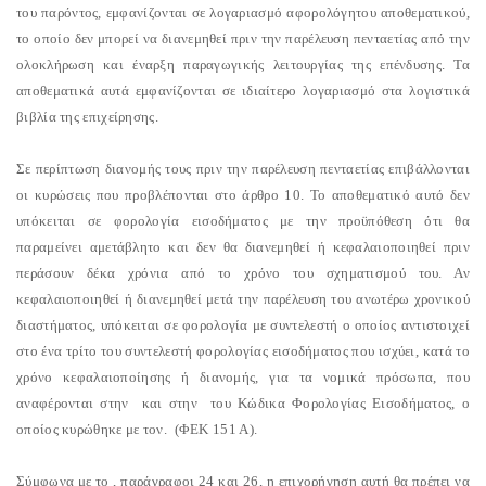
του παρόντος, εμφανίζονται σε λογαριασμό αφορολόγητου αποθεματικού,
το οποίο δεν μπορεί να διανεμηθεί πριν την παρέλευση πενταετίας από την
ολοκλήρωση και έναρξη παραγωγικής λειτουργίας της επένδυσης. Τα
αποθεματικά αυτά εμφανίζονται σε ιδιαίτερο λογαριασμό στα λογιστικά
βιβλία της επιχείρησης.
Σε περίπτωση διανομής τους πριν την παρέλευση πενταετίας επιβάλλονται
οι κυρώσεις που προβλέπονται στο άρθρο 10. Το αποθεματικό αυτό δεν
υπόκειται σε φορολογία εισοδήματος με την προϋπόθεση ότι θα
παραμείνει αμετάβλητο και δεν θα διανεμηθεί ή κεφαλαιοποιηθεί πριν
περάσουν δέκα χρόνια από το χρόνο του σχηματισμού του. Αν
κεφαλαιοποιηθεί ή διανεμηθεί μετά την παρέλευση του ανωτέρω χρονικού
διαστήματος, υπόκειται σε φορολογία με συντελεστή ο οποίος αντιστοιχεί
στο ένα τρίτο του συντελεστή φορολογίας εισοδήματος που ισχύει, κατά το
χρόνο κεφαλαιοποίησης ή διανομής, για τα νομικά πρόσωπα, που
αναφέρονται στην
και στην
του Κώδικα Φορολογίας Εισοδήματος, ο
οποίος κυρώθηκε με τον.
(ΦΕΚ 151 Α).
Σύμφωνα με το
, παράγραφοι 24 και 26, η επιχορήγηση αυτή θα πρέπει να