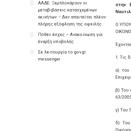
ΑΑΔΕ: Ξεμπλοκάρουν οι
στην 
μεταβιβάσεις κατασχεμένων
Ναυτιλ
ακινήτων – Δεν απαιτείται πλέον
πλήρης εξόφληση της οφειλής
Ο ΥΠΟ
ΟΙΚΟΝΟ
Πόθεν έσχες – Ανακοίνωση για
έναρξη υποβολής
Έχοντα
Σε λειτουργία το gov.gr
1. Τις δ
messenger
α) του
Επιχειρ
β) Του
63/2005
γ) Του 
δ) Του
Οικονομ