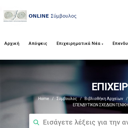
Αρχική
Απόψεις
Επιχειρηματικά Νέα
Επενδυ
EΠΙΧΕΙ
Home
/
Σύμβουλος
/
Βιβλιοθήκη Αρχείων
/
ΕΠΕΝΔΥΤΙΚΩΝ ΣΧΕΔΙΩΝ ΓΕΝΙΚ