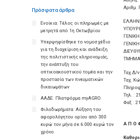
Αθήνα, 
Αριθμ. 
Πρόσφατα άρθρα
ΕΛΛΗΝ
Ενοίκια: Τέλος οι πληρωμές με
ΥΠΟΥΡΓ
μετρητά από 1η Οκτωβρίου
ΓΕΝΙΚΗ
Υπερψηφίσθηκε το νομοσχέδιο
ΓΕΝΙΚΗ
για τη διαχείριση και ανάδειξη
ΔΙΕΥΘΥ
της πολιτιστικής κληρονομιάς,
ΤΜΗΜΑ
την ανάπτυξη του
οπτικοακουστικού τομέα και την
Ταχ.Δ/ν
προστασία των πνευματικών
Ταχ. Κώ
δικαιωμάτων
Πληροφ
Τηλ. : 
ΑΑΔΕ: Πλατφόρμα myAGRO
Φαξ : 2
Φιλοδωρήματα: Αύξηση του
αφορολόγητου ορίου από 300
Α Π Ο 
ευρώ τον μήνα σε 6.000 ευρώ τον
χρόνο
Καθορι