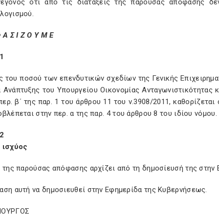
γεγονός ότι από τις διατάξεις της παρούσας απόφασης δε
λογισμού.
 Α Σ Ι Ζ Ο Υ Μ Ε
1
ς του ποσού των επενδυτικών σχεδίων της Γενικής Επιχειρημα
 Ανάπτυξης του Υπουργείου Οικονομίας Ανταγωνιστικότητας κ
περ. β΄ της παρ. 1 του άρθρου 11 του ν.3908/2011, καθορίζετα
βλέπεται στην περ. α της παρ. 4 του άρθρου 8 του ιδίου νόμου.
2
 ισχύος
ς της παρούσας απόφασης αρχίζει από τη δημοσίευσή της στην
αση αυτή να δημοσιευθεί στην Εφημερίδα της Κυβερνήσεως.
ΠΟΥΡΓΟΣ