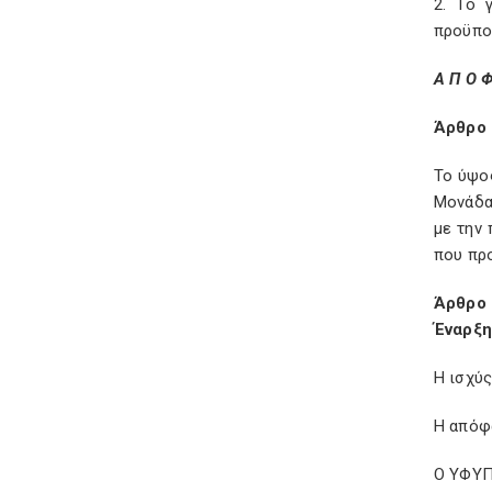
2. Το 
προϋπο
Α Π Ο Φ
Άρθρο 
Το ύψο
Μονάδα
με την 
που προ
Άρθρο 
Έναρξη
Η ισχύ
Η απόφ
Ο ΥΦΥ