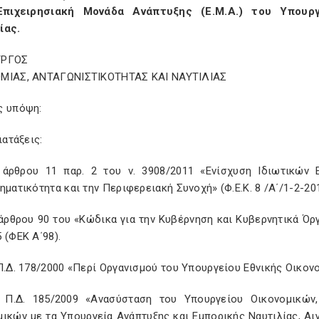
Επιχειρησιακή Μονάδα Ανάπτυξης (Ε.Μ.Α.) του Υπουργ
ίας.
ΥΡΓΟΣ
ΜΙΑΣ, ΑΝΤΑΓΩΝΙΣΤΙΚΟΤΗΤΑΣ ΚΑΙ ΝΑΥΤΙΛΙΑΣ
ς υπόψη:
ιατάξεις:
 άρθρου 11 παρ. 2 του ν. 3908/2011 «Ενίσχυση Ιδιωτικών 
ηματικότητα και την Περιφερειακή Συνοχή» (Φ.Ε.Κ. 8 /Α΄/1-2-201
 άρθρου 90 του «Κώδικα για την Κυβέρνηση και Κυβερνητικά Όρ
 (ΦΕΚ Α΄98).
Π.Δ. 178/2000 «Περί Οργανισμού του Υπουργείου Εθνικής Οικονο
 Π.Δ. 185/2009 «Ανασύσταση του Υπουργείου Οικονομικών
ικών με τα Υπουργεία Ανάπτυξης και Εμπορικής Ναυτιλίας, Αι