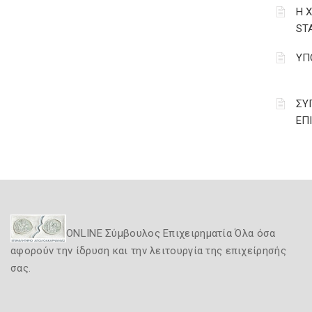
Η 
ST
ΥΠ
ΣΥ
ΕΠ
ONLINE Σύμβουλος Επιχειρηματία Όλα όσα
αφορούν την ίδρυση και την λειτουργία της επιχείρησής
σας.