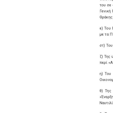
του σε
Γενική
Θράκης 
ε) Του
με τα Π
στ) Του
ζ) Της 
περί «
η) Του
Οικονομ
θ) Της
«Έναρξ
Ναυτιλί