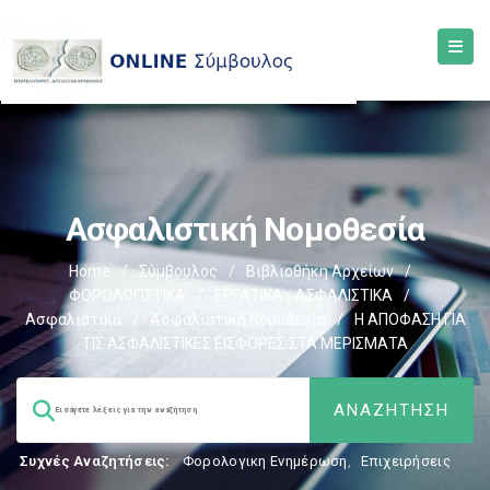
Ασφαλιστική Νομοθεσία
Home
/
Σύμβουλος
/
Βιβλιοθήκη Αρχείων
/
ΦΟΡΟΛΟΓΙΣΤΙΚΑ
/
ΕΡΓΑΤΙΚΑ - ΑΣΦΑΛΙΣΤΙΚΑ
/
Ασφαλιστικά
/
Ασφαλιστική Νομοθεσία
/
Η ΑΠΟΦΑΣΗ ΓΙΑ
ΤΙΣ ΑΣΦΑΛΙΣΤΙΚΕΣ ΕΙΣΦΟΡΕΣ ΣΤΑ ΜΕΡΙΣΜΑΤΑ
Συχνές Αναζητήσεις:
Φορολογικη Ενημέρωση
,
Επιχειρήσεις