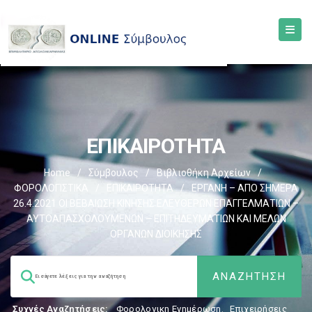
ΕΠΙΚΑΙΡΟΤΗΤΑ
Home
/
Σύμβουλος
/
Βιβλιοθήκη Αρχείων
/
ΦΟΡΟΛΟΓΙΣΤΙΚΑ
/
ΕΠΙΚΑΙΡΟΤΗΤΑ
/
ΕΡΓΑΝΗ – ΑΠΟ ΣΗΜΕΡΑ
26.4.2021 ΟΙ ΒΕΒΑΙΩΣΗ ΚΙΝΗΣΗΣ ΕΛΕΥΘΕΡΩΝ ΕΠΑΓΓΕΛΜΑΤΙΩΝ –
ΑΥΤΟΑΠΑΣΧΟΛΟΥΜΕΝΩΝ – ΕΠΙΤΗΔΕΥΜΑΤΙΩΝ ΚΑΙ ΜΕΛΩΝ
ΟΡΓΑΝΩΝ ΔΙΟΙΚΗΣΗΣ
Συχνές Αναζητήσεις:
Φορολογικη Ενημέρωση
,
Επιχειρήσεις