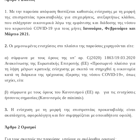
1. Με την παρούσα απόφαση θεσπίζεται καθεστώς ενίσχυσης με τη μορφή
της επιστρεπτέας προκαταβολής για επιχειρήσεις, ανεξαρτήτως κλάδου,
που επλήγησαν οικονομικά λόγω της εμφάνισης και διάδοσης της νόσου
του κορωνοϊού COVID-19 για τους μήνες
Ιανουάριο, Φεβρουάριο και
Μάρτιο 2021.
2.
Οι μεμονωμένες ενισχύσεις στο πλαίσιο της παρούσας χορηγούνται είτε:
α) σύμφωνα με τους όρους της υπ’ αρ. C(2020) 1863/19.03.2020
Ανακοίνωσης της Ευρωπαϊκής Επιτροπής (ΕΕ) «Προσωρινό πλαίσιο για
τη λήψη μέτρων κρατικής ενίσχυσης με σκοπό να στηριχθεί η οικονομία
κατά τη διάρκεια της τρέχουσας έξαρσης της νόσου COVID-19», όπως
ισχύει, είτε
β) σύμφωνα με τους όρους του Κανονισμού (ΕΕ) αρ.
για τις ενισχύσεις
ήσσονος σημασίας (Κανονισμός de minimis).
3.
Η ενίσχυση με τη μορφή της επιστρεπτέας προκαταβολής είναι
ακατάσχετη, αφορολόγητη και δεν συμψηφίζεται με οποιαδήποτε οφειλή.
Άρθρο 2 Ορισμοί
Για τους σκοπούς της παρούσας, ισχύουν οι ακόλουθοι ορισμοί: