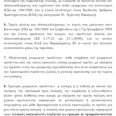
λειτουργία της Ευρωπαϊκής Ένωσης, με εξαίρεση τα προϊόντα αλιείας και
υδατοκαλλιέργειας που εμπίπτουν στο πεδίο εφαρμογής του κανονισμού
(ΕΚ) αρ. 104/2000, και η οποία αντιστοιχεί στους Κωδικούς Αριθμούς
Δραστηριότητας (ΚΑΔ) της κατηγορίας 01. Αγροτική Παραγωγή.
6.
Τομείς αλιείας και υδατοκαλλιέργειας: οι τομείς που εμπίπτουν στον
Κανονισμό (ΕΚ) αρ. 104/2000 του Συμβουλίου της 17ης Δεκεμβρίου 1999
για την κοινή οργάνωση των αγορών των προϊόντων αλιείας και
υδατοκαλλιέργειας (EE L17/22 της 21.1.2000), και οι οποίοι
αντιστοιχούν στους ΚΑΔ του Παραρτήματος ΙΙΙ το οποίο και αποτελεί
αναπόσπαστο μέρος της παρούσας.
7.
Μεταποίηση γεωργικών προϊόντων: κάθε επέμβαση επί γεωργικού
προϊόντος από την οποία προκύπτει επίσης γεωργικό προϊόν, με εξαίρεση
τις εργασίες εντός της γεωργικής εκμετάλλευσης που είναι απαραίτητες για
την προετοιμασία προϊόντος ζωικής ή φυτικής προέλευσης για την πρώτη
του πώληση.
8.
Εμπορία γεωργικών προϊόντων: η κατοχή ή η έκθεση με σκοπό την
πώληση, την προσφορά προς πώληση, την παράδοση ή οποιονδήποτε
άλλον τρόπο διάθεσης στην αγορά, με εξαίρεση την πρώτη πώληση από
μέρους πρωτογενούς παραγωγού σε μεταπωλητές ή μεταποιητικές
επιχειρήσεις και κάθε δραστηριότητα η οποία προετοιμάζει το προϊόν για
μια τέτοια πρώτη πώληση· η πώληση από μέρους πρωτογενούς παραγωγού
προς
τελικούς καταναλωτές λογίζεται ως εμπορία αν πραγματοποιείται