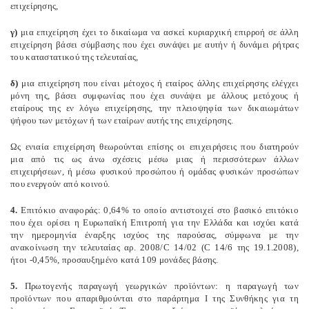
επιχείρησης,
γ)
μια επιχείρηση έχει το δικαίωμα να ασκεί κυριαρχική επιρροή σε άλλη
επιχείρηση βάσει σύμβασης που έχει συνάψει με αυτήν ή δυνάμει ρήτρας
του καταστατικού της τελευταίας,
δ)
μια επιχείρηση που είναι μέτοχος ή εταίρος άλλης επιχείρησης ελέγχει
μόνη της, βάσει συμφωνίας που έχει συνάψει με άλλους μετόχους ή
εταίρους της εν λόγω επιχείρησης, την πλειοψηφία των δικαιωμάτων
ψήφου των μετόχων ή των εταίρων αυτής της επιχείρησης.
Ως ενιαία επιχείρηση θεωρούνται επίσης οι επιχειρήσεις που διατηρούν
μια από τις ως άνω σχέσεις μέσω μιας ή περισσότερων άλλων
επιχειρήσεων, ή μέσω φυσικού προσώπου ή ομάδας φυσικών προσώπων
που ενεργούν από κοινού.
4.
Επιτόκιο αναφοράς: 0,64% το οποίο αντιστοιχεί στο βασικό επιτόκιο
που έχει ορίσει η Ευρωπαϊκή Επιτροπή για την Ελλάδα και ισχύει κατά
την ημερομηνία έναρξης ισχύος της παρούσας, σύμφωνα με την
ανακοίνωση την τελευταίας αρ. 2008/C 14/02 (C 14/6 της 19.1.2008),
ήτοι -0,45%, προσαυξημένο κατά 109 μονάδες βάσης.
5.
Πρωτογενής παραγωγή γεωργικών προϊόντων: η παραγωγή των
προϊόντων που απαριθμούνται στο παράρτημα I της Συνθήκης για τη