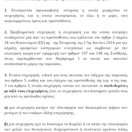
1.
Επιστρεπτέα προκαταβολή: ενίσχυση η οποία χορηγείται σε
επιχειρήσεις και η οποία επιστρέφεται, εν όλω ή εν μέρει, υπό
συγκεκριμένους όρους και προϋποθέσεις.
2.
Προβληματική επιχείρηση: η επιχείρηση για την οποία συντρέχει
τουλάχιστον μία από τις προϋποθέσεις που ορίζονται στο άρθρο 2 σημείο
18 του Κανονισμού (ΕΕ) αρ.
της Επιτροπής της 17ης Ιουνίου 2014 για την
κήρυξη ορισμένων κατηγοριών ενισχύσεων ως συμβατών με την
εσωτερική αγορά κατ’ εφαρμογή των άρθρων 107 και 108 της Συνθήκης,
όπως περιλαμβάνεται στο Παράρτημα Ι το οποίο και αποτελεί
αναπόσπαστο μέρος της παρούσας.
3.
Ενιαία επιχείρηση: ειδικά για τους σκοπούς του ελέγχου της σώρευσης
του άρθρου 5, καθώς και του ελέγχου της προϋπόθεσης της περ. α της παρ.
3 του άρθρου 3, ενιαία επιχείρηση νοείται ότι συνιστούν οι
συνδεδεμένες
μεταξύ τους επιχειρήσεις,
ήτοι οι επιχειρήσεις που διατηρούν μεταξύ τους
μία από τις ακόλουθες σχέσεις:
α)
μια επιχείρηση κατέχει την πλειοψηφία των δικαιωμάτων ψήφου των
μετόχων ή των εταίρων άλλης επιχείρησης,
β)
μια επιχείρηση έχει το δικαίωμα να διορίζει ή να παύει την πλειοψηφία
των μελών του διοικητικού, διαχειριστικού ή εποπτικού οργάνου άλλης