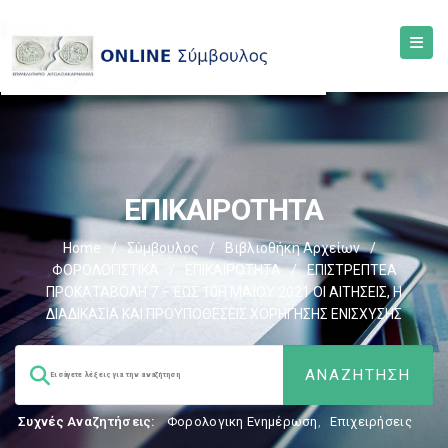
ΕΠΙΚΑΙΡΟΤΗΤΑ
Home
/
Σύμβουλος
/
Βιβλιοθήκη Αρχείων
/
ΦΟΡΟΛΟΓΙΣΤΙΚΑ
/
ΕΠΙΚΑΙΡΟΤΗΤΑ
/
ΕΠΙΣΤΡΕΠΤΕΑ
ΠΡΟΚΑΤΑΒΟΛΗ 7 – ΈΩΣ 10Η ΜΑΪΟΥ 2021 ΟΙ ΑΙΤΗΣΕΙΣ, Η
ΔΙΑΔΙΚΑΣΙΑ ΚΑΙ ΠΡΟΫΠΟΘΕΣΕΙΣ ΧΟΡΗΓΗΣΗΣ ΕΝΙΣΧΥΣΗΣ
Συχνές Αναζητήσεις:
Φορολογικη Ενημέρωση
,
Επιχειρήσεις