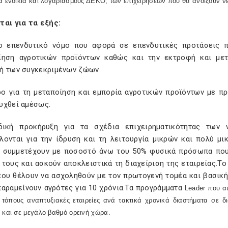
α ενοίκια και λογαριασμούς ΔΕΚΟ, των επιχειρήσεων που θα ανοίξουν νέο
ται για τα εξής:
ο επενδυτικό νόμο που αφορά σε επενδυτικές προτάσεις πο
ίηση αγροτικών προϊόντων καθώς και την εκτροφή και με
ή των συγκεκριμένων ζώων.
ρο για τη μεταποίηση και εμπορία αγροτικών προϊόντων με π
υχθεί αμέσως.
δική προκήρυξη για τα σχέδια επιχειρηματικότητας τω
λονται για την ίδρυση και τη λειτουργία μικρών και πολύ μ
 συμμετέχουν με ποσοστό άνω του 50% φυσικά πρόσωπα που
 τους και ασκούν αποκλειστικά τη διαχείριση της εταιρείας.Τ
που θέλουν να ασχοληθούν με τον πρωτογενή τομέα και βασική
παραμείνουν αγρότες για 10 χρόνια.Τα προγράμματα
Leader
που απ
ά τόπους αναπτυξιακές εταιρείες ανά τακτικά χρονικά διαστήματα σε δ
 και σε μεγάλο βαθμό ορεινή χώρα.