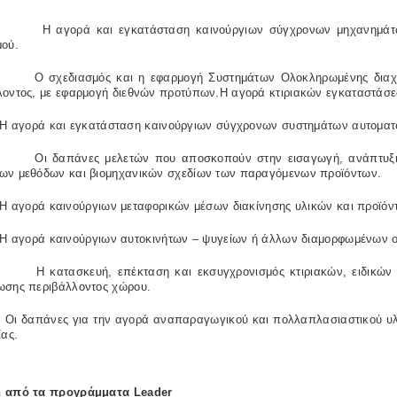
Η
αγορά και εγκατάσταση καινούργιων σύγχρονων μηχανημάτω
μού.
Ο σχεδιασμός και η εφαρμογή Συστημάτων Ολοκληρωμένης διαχεί
λοντος, με εφαρμογή διεθνών προτύπων.Η αγορά κτιριακών εγκαταστάσ
Η αγορά και εγκατάσταση καινούργιων σύγχρονων συστημάτων αυτοματ
Οι δαπάνες μελετών που αποσκοπούν στην εισαγωγή, ανάπτυξη
ων μεθόδων και βιομηχανικών σχεδίων των παραγόμενων προϊόντων.
Η αγορά καινούργιων μεταφορικών μέσων διακίνησης υλικών και προϊόν
Η αγορά καινούργιων αυτοκινήτων – ψυγείων ή άλλων διαμορφωμένων ο
Η κατασκευή, επέκταση και εκσυγχρονισμός κτιριακών, ειδικώ
ωσης περιβάλλοντος χώρου.
Οι δαπάνες για την αγορά αναπαραγωγικού και πολλαπλασιαστικού υλι
ίας.
η από τα προγράμματα
Leader