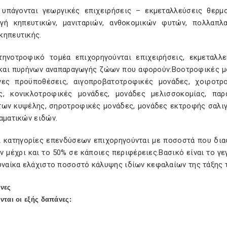
 υπάγονται γεωργικές επιχειρήσεις – εκμεταλλεύσεις θερμο
γή κηπευτικών, μανιταριών, ανθοκομικών φυτών, πολλαπλ
κηπευτικής.
τηνοτροφικό τομέα επιχορηγούνται επιχειρήσεις, εκμεταλλ
και πυρήνων αναπαραγωγής ζώων που αφορούν:Βοοτροφικές μ
νες προϋποθέσεις, αιγοπροβατοτροφικές μονάδες, χοιροτρ
ς, κονικλοτροφικές μονάδες, μονάδες μελισσοκομίας, πα
των κυψέλης, σηροτροφικές μονάδες, μονάδες εκτροφής σαλι
αματικών ειδών.
ι κατηγορίες επενδύσεων επιχορηγούνται με ποσοστά που δια
 μέχρι και το 50% σε κάποιες περιφέρειες.Βασικό είναι το γε
γυναίκα ελάχιστο ποσοστό κάλυψης ιδίων κεφαλαίων της τάξης 
άνες
νται οι εξής δαπάνες: