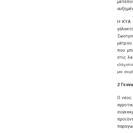
μεταποί
αυξημέ
Η ΚΥΑ 
γάλακτ
ζωοτρο
μέτρου 
που μπ
στις λε
ελάχιστο
μια σει
2 Γενν
Ο νέος
αγροτι
συγκεκ
προϊόν
παραγω