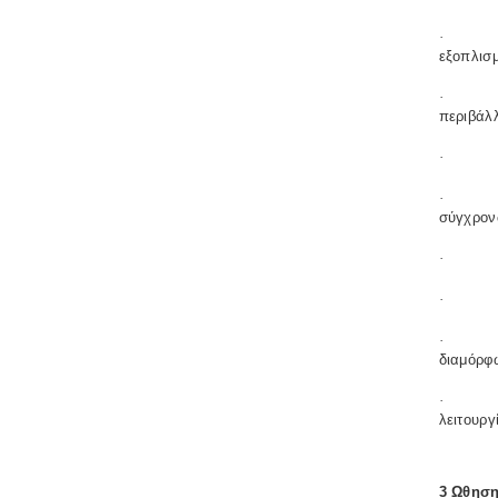
·
εξοπλισ
·
περιβάλ
·
·
σύγχρον
·
·
·
διαμόρφ
·
λειτουργ
3 Ωθησ