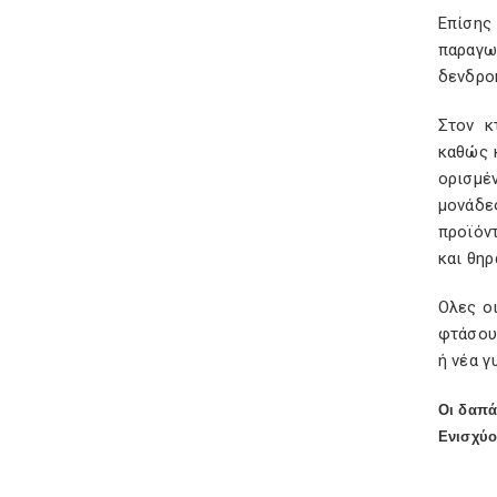
Επίσης
παραγω
δενδρο
Στον κ
καθώς 
ορισμέ
μονάδε
προϊόν
και θηρ
Ολες ο
φτάσουν
ή νέα 
Οι δαπ
Ενισχύο