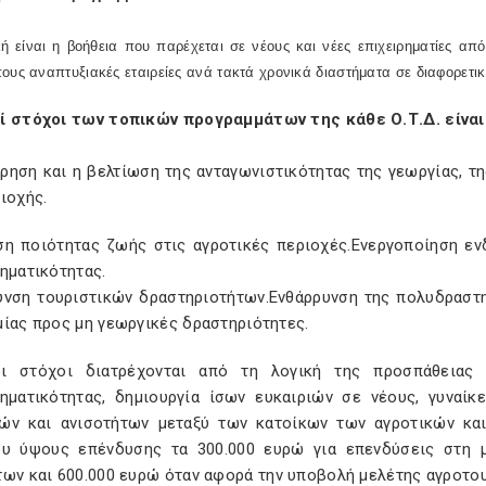
κή είναι η βοήθεια που παρέχεται σε νέους και νέες επιχειρηματίες α
ους αναπτυξιακές εταιρείες ανά τακτά χρονικά διαστήματα σε διαφορετικ
ί στόχοι των τοπικών προγραμμάτων της κάθε Ο.Τ.Δ. είναι 
ήρηση και η βελτίωση της ανταγωνιστικότητας της γεωργίας, τ
ιοχής.
ση ποιότητας ζωής στις αγροτικές περιοχές.Ενεργοποίηση εν
ηματικότητας.
υνση τουριστικών δραστηριοτήτων.Ενθάρρυνση της πολυδραστη
μίας προς μη γεωργικές δραστηριότητες.
ι στόχοι διατρέχονται από τη λογική της προσπάθειας 
ρηματικότητας, δημιουργία ίσων ευκαιριών σε νέους, γυναί
ών και ανισοτήτων μεταξύ των κατοίκων των αγροτικών και
ου ύψους επένδυσης τα 300.000 ευρώ για επενδύσεις στη 
των και 600.000 ευρώ όταν αφορά την υποβολή μελέτης αγροτου