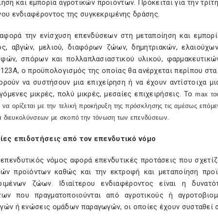
ηση και εμπορία αγροτικών προϊόντων. Πρόκειται για την τρί
νου ενδιαφέροντος της συγκεκριμένης δράσης.
αφορά την ενίσχυση επενδύσεων στη μεταποίηση και εμπορί
ος, αβγών, μελιού, διαφόρων ζώων, δημητριακών, ελαιούχων
φών, σπόρων και πολλαπλασιαστικού υλικού, φαρμακευτικώ
123Α, ο προϋπολογισμός της οποίας θα ανέρχεται περίπου στα 1
ορούν να συστήσουν μια επιχείρηση ή να έχουν αντίστοιχα μια
γόμενες μικρές, πολύ μικρές, μεσαίες επιχειρήσεις. Το
max
του
 να ορίζεται με την τελική προκήρυξη της πρόσκλησης τις αμέσως επόμεν
ρά διευκολύνσεων με σκοπό την τόνωση των επενδύσεων.
αίες επιδοτήσεις από τον επενδυτικό νόμο
 επενδυτικός νόμος αφορά επενδυτικές προτάσεις που σχετίζο
κών προϊόντων καθώς και την εκτροφή και μεταποίηση προ
ριμένων ζώων. Ιδιαίτερου ενδιαφέροντος είναι η δυνατό
των που πραγματοποιούνται από αγροτικούς ή αγροτοβιομ
γών ή ενώσεις ομάδων παραγωγών, οι οποίες έχουν συσταθεί σ