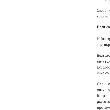
Σημαντι
κατά τόπ
Βασικο
Η διατ
της περ
Βελτίω
επιχειρ
Ενθάρρ
οικονο
Ολοι ο
επιχει
διαφορ
μέγιστ
προϊόν