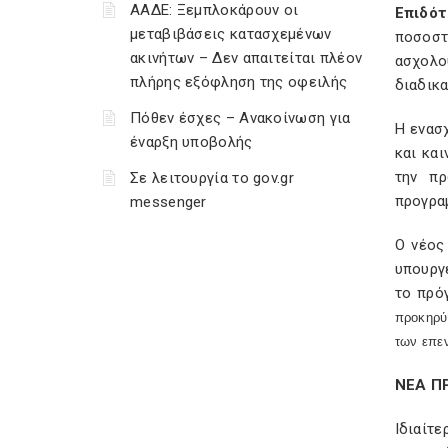
ΑΑΔΕ: Ξεμπλοκάρουν οι
Επιδότ
μεταβιβάσεις κατασχεμένων
ποσοστ
ακινήτων – Δεν απαιτείται πλέον
ασχολο
πλήρης εξόφληση της οφειλής
διαδικα
Πόθεν έσχες – Ανακοίνωση για
Η ενασ
έναρξη υποβολής
και κα
την πρ
Σε λειτουργία το gov.gr
προγρα
messenger
Ο νέος
υπουργε
το πρό
προκηρύσ
των επεν
ΝΕΑ ΠΡ
Ιδιαίτ