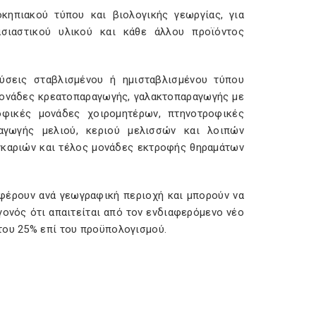
κηπιακού τύπου και βιολογικής γεωργίας, για
ασιαστικού υλικού και κάθε άλλου προϊόντος
εύσεις σταβλισμένου ή ημισταβλισμένου τύπου
ονάδες κρεατοπαραγωγής, γαλακτοπαραγωγής με
οφικές μονάδες χοιρομητέρων, πτηνοτροφικές
ραγωγής μελιού, κεριού μελισσών και λοιπών
γκαριών και τέλος μονάδες εκτροφής θηραμάτων
φέρουν ανά γεωγραφική περιοχή και μπορούν να
γονός ότι απαιτείται από τον ενδιαφερόμενο νέο
του 25% επί του προϋπολογισμού.