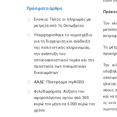
έξοδα γι
Πρόσφατα άρθρα
Πρόκει
Ενοίκια: Τέλος οι πληρωμές με
Τον νέ
μετρητά από 1η Οκτωβρίου
μεταπο
Υπερψηφίσθηκε το νομοσχέδιο
εκτροφ
για τη διαχείριση και ανάδειξη
Το μέτ
της πολιτιστικής κληρονομιάς,
προκηρ
την ανάπτυξη του
οπτικοακουστικού τομέα και την
Την ει
προστασία των πνευματικών
υποβάλ
δικαιωμάτων
οποίων
ΑΑΔΕ: Πλατφόρμα myAGRO
ηλικίας
νέους 
Φιλοδωρήματα: Αύξηση του
και να 
αφορολόγητου ορίου από 300
τις κατ
ευρώ τον μήνα σε 6.000 ευρώ τον
αγροτική
χρόνο