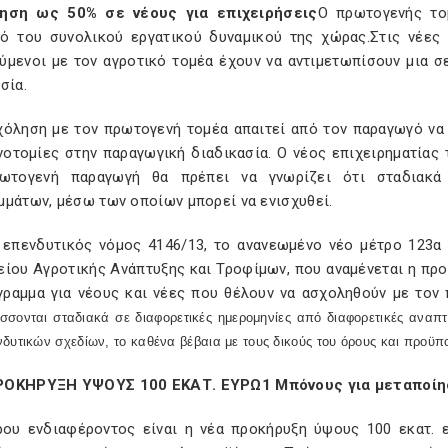
ηση ως 50% σε νέους για επιχειρήσεις
Ο πρωτογενής το
ό του συνολικού εργατικού δυναμικού της χώρας.Στις νέες 
ύμενοι με τον αγροτικό τομέα έχουν να αντιμετωπίσουν μια σ
σία.
χόληση με τον πρωτογενή τομέα απαιτεί από τον παραγωγό να 
ινοτομίες στην παραγωγική διαδικασία. Ο νέος επιχειρηματίας
ωτογενή παραγωγή θα πρέπει να γνωρίζει ότι σταδιακά 
μμάτων, μέσω των οποίων μπορεί να ενισχυθεί.
 επενδυτικός νόμος 4146/13, το ανανεωμένο νέο μέτρο 123α
ίου Αγροτικής Ανάπτυξης και Τροφίμων, που αναμένεται η προ
γραμμα για νέους και νέες που θέλουν να ασχοληθούν με τον
σονται σταδιακά σε διαφορετικές ημερομηνίες από διαφορετικές αναπτυ
δυτικών σχεδίων, το καθένα βέβαια με τους δικούς του όρους και προϋπ
ΟΚΗΡΥΞΗ ΥΨΟΥΣ 100 ΕΚΑΤ. ΕΥΡΩ1 Μπόνους για μεταποίη
ερου ενδιαφέροντος είναι η νέα προκήρυξη ύψους 100 εκατ.