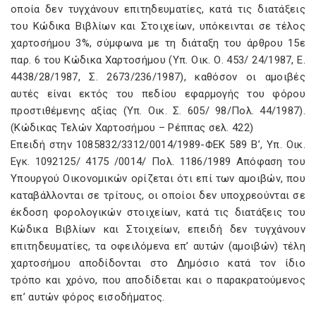
οποία δεν τυγχάνουν επιτηδευματίες, κατά τις διατάξεις
του Κώδικα Βιβλίων και Στοιχείων, υπόκεινται σε τέλος
χαρτοσήμου 3%, σύμφωνα με τη διάταξη του άρθρου 15ε
παρ. 6 του Κώδικα Χαρτοσήμου (Υπ. Οικ. Ο. 453/ 24/1987, Ε.
4438/28/1987, Σ. 2673/236/1987), καθόσον οι αμοιβές
αυτές είναι εκτός του πεδίου εφαρμογής του φόρου
προστιθέμενης αξίας (Υπ. Οικ. Σ. 605/ 98/Πολ. 44/1987).
(Κώδικας Τελών Χαρτοσήμου – Ρέππας σελ. 422)
Επειδή στην 1085832/3312/0014/1989-ΦΕΚ 589 Β’, Υπ. Οικ.
Εγκ. 1092125/ 4175 /0014/ Πολ. 1186/1989 Απόφαση του
Υπουργού Οικονομικών ορίζεται ότι επί των αμοιβών, που
καταβάλλονται σε τρίτους, οι οποίοι δεν υποχρεούνται σε
έκδοση φορολογικών στοιχείων, κατά τις διατάξεις του
Κώδικα Βιβλίων και Στοιχείων, επειδή δεν τυγχάνουν
επιτηδευματίες, τα οφειλόμενα επ’ αυτών (αμοιβών) τέλη
χαρτοσήμου αποδίδονται στο Δημόσιο κατά τον ίδιο
τρόπο και χρόνο, που αποδίδεται και ο παρακρατούμενος
επ’ αυτών φόρος εισοδήματος.