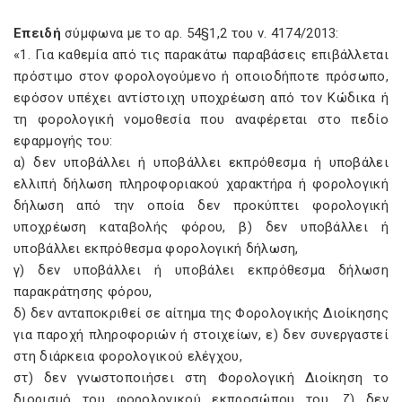
Επειδή
σύμφωνα με το αρ. 54§1,2 του ν. 4174/2013:
«1. Για καθεμία από τις παρακάτω παραβάσεις επιβάλλεται
πρόστιμο στον φορολογούμενο ή οποιοδήποτε πρόσωπο,
εφόσον υπέχει αντίστοιχη υποχρέωση από τον Κώδικα ή
τη φορολογική νομοθεσία που αναφέρεται στο πεδίο
εφαρμογής του:
α) δεν υποβάλλει ή υποβάλλει εκπρόθεσμα ή υποβάλει
ελλιπή δήλωση πληροφοριακού χαρακτήρα ή φορολογική
δήλωση από την οποία δεν προκύπτει φορολογική
υποχρέωση καταβολής φόρου, β) δεν υποβάλλει ή
υποβάλλει εκπρόθεσμα φορολογική δήλωση,
γ) δεν υποβάλλει ή υποβάλει εκπρόθεσμα δήλωση
παρακράτησης φόρου,
δ) δεν ανταποκριθεί σε αίτημα της Φορολογικής Διοίκησης
για παροχή πληροφοριών ή στοιχείων, ε) δεν συνεργαστεί
στη διάρκεια φορολογικού ελέγχου,
στ) δεν γνωστοποιήσει στη Φορολογική Διοίκηση το
διορισμό του φορολογικού εκπροσώπου του, ζ) δεν