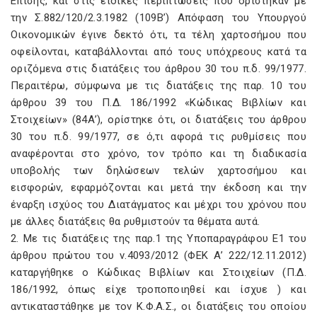
Επίσης, και στις ειδικές περιπτώσεις που ορίστηκαν με
την Σ.882/120/2.3.1982 (109Β’) Απόφαση του Υπουργού
Οικονομικών έγινε δεκτό ότι, τα τέλη χαρτοσήμου που
οφείλονται, καταβάλλονται από τους υπόχρεους κατά τα
οριζόμενα στις διατάξεις του άρθρου 30 του π.δ. 99/1977.
Περαιτέρω, σύμφωνα με τις διατάξεις της παρ. 10 του
άρθρου 39 του Π.Δ. 186/1992 «Κώδικας Βιβλίων και
Στοιχείων» (84Α’), ορίστηκε ότι, οι διατάξεις του άρθρου
30 του π.δ. 99/1977, σε ό,τι αφορά τις ρυθμίσεις που
αναφέρονται στο χρόνο, τον τρόπο και τη διαδικασία
υποβολής των δηλώσεων τελών χαρτοσήμου και
εισφορών, εφαρμόζονται και μετά την έκδοση και την
έναρξη ισχύος του Διατάγματος και μέχρι του χρόνου που
με άλλες διατάξεις θα ρυθμιστούν τα θέματα αυτά.
2. Με τις διατάξεις της παρ.1 της Υποπαραγράφου Ε1 του
άρθρου πρώτου του ν.4093/2012 (ΦΕΚ Α’ 222/12.11.2012)
καταργήθηκε ο Κώδικας Βιβλίων και Στοιχείων (Π.Δ.
186/1992, όπως είχε τροποποιηθεί και ίσχυε ) και
αντικαταστάθηκε με τον Κ.Φ.Α.Σ., οι διατάξεις του οποίου