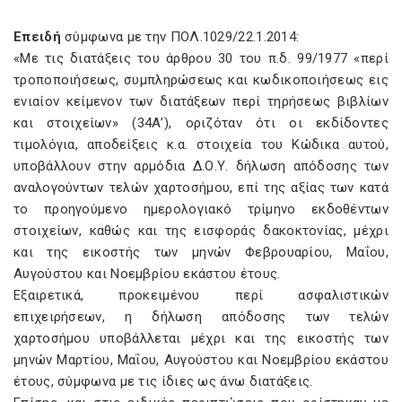
Επειδή
σύμφωνα με την ΠΟΛ.1029/22.1.2014:
«Με τις διατάξεις του άρθρου 30 του π.δ. 99/1977 «περί
τροποποιήσεως, συμπληρώσεως και κωδικοποιήσεως εις
ενιαίον κείμενον των διατάξεων περί τηρήσεως βιβλίων
και στοιχείων» (34Α’), οριζόταν ότι οι εκδίδοντες
τιμολόγια, αποδείξεις κ.α. στοιχεία του Κώδικα αυτού,
υποβάλλουν στην αρμόδια Δ.Ο.Υ. δήλωση απόδοσης των
αναλογούντων τελών χαρτοσήμου, επί της αξίας των κατά
το προηγούμενο ημερολογιακό τρίμηνο εκδοθέντων
στοιχείων, καθώς και της εισφοράς δακοκτονίας, μέχρι
και της εικοστής των μηνών Φεβρουαρίου, Μαΐου,
Αυγούστου και Νοεμβρίου εκάστου έτους.
Εξαιρετικά, προκειμένου περί ασφαλιστικών
επιχειρήσεων, η δήλωση απόδοσης των τελών
χαρτοσήμου υποβάλλεται μέχρι και της εικοστής των
μηνών Μαρτίου, Μαΐου, Αυγούστου και Νοεμβρίου εκάστου
έτους, σύμφωνα με τις ίδιες ως άνω διατάξεις.