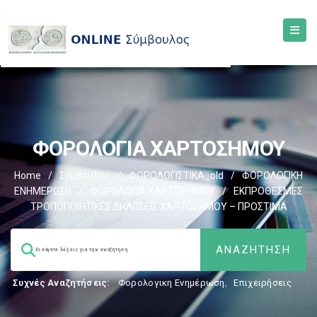
ΦΟΡΟΛΟΓΙΑ ΧΑΡΤΟΣΗΜΟΥ
Home
/
Σύμβουλος
/
ΦΟΡΟΛΟΓΙΣΤΙΚΑ_old
/
ΦΟΡΟΛΟΓΙΚΗ
ΕΝΗΜΕΡΩΣΗ
/
ΦΟΡΟΛΟΓΙΑ ΧΑΡΤΟΣΗΜΟΥ
/
ΕΚΠΡΟΘΕΣΜΕΣ
ΤΡΟΠΟΠΟΙΗΤΙΚΕΣ ΔΗΛΩΣΕΙΣ ΧΑΡΤΟΣΗΜΟΥ – ΠΡΟΣΤΙΜΑ
Συχνές Αναζητήσεις:
Φορολογικη Ενημέρωση
,
Επιχειρήσεις