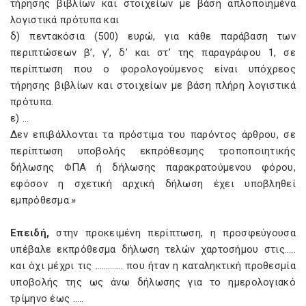
τήρησης βιβλίων και στοιχείων με βάση απλοποιημένα
λογιστικά πρότυπα και
δ) πεντακόσια (500) ευρώ, για κάθε παράβαση των
περιπτώσεων β’, γ’, δ’ και στ’ της παραγράφου 1, σε
περίπτωση που ο φορολογούμενος είναι υπόχρεος
τήρησης βιβλίων και στοιχείων με βάση πλήρη λογιστικά
πρότυπα.
ε) …
Δεν επιβάλλονται τα πρόστιμα του παρόντος άρθρου, σε
περίπτωση υποβολής εκπρόθεσμης τροποποιητικής
δήλωσης ΦΠΑ ή δήλωσης παρακρατούμενου φόρου,
εφόσον η σχετική αρχική δήλωση έχει υποβληθεί
εμπρόθεσμα.»
Επειδή,
στην προκειμένη περίπτωση, η προσφεύγουσα
υπέβαλε εκπρόθεσμα δήλωση τελών χαρτοσήμου στις…..
και όχι μέχρι τις …………. που ήταν η καταληκτική προθεσμία
υποβολής της ως άνω δήλωσης για το ημερολογιακό
τρίμηνο έως …..