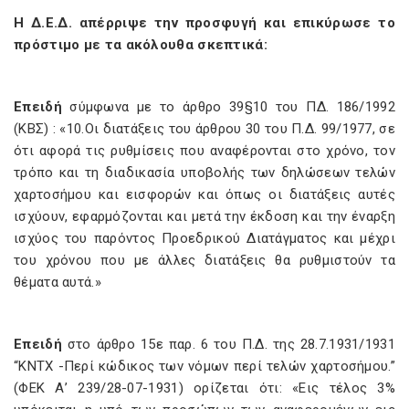
Η Δ.Ε.Δ. απέρριψε την προσφυγή και επικύρωσε το
πρόστιμο με τα ακόλουθα σκεπτικά:
Επειδή
σύμφωνα με το άρθρο 39§10 του ΠΔ. 186/1992
(ΚΒΣ) : «10.Οι διατάξεις του άρθρου 30 του Π.Δ. 99/1977, σε
ότι αφορά τις ρυθμίσεις που αναφέρονται στο χρόνο, τον
τρόπο και τη διαδικασία υποβολής των δηλώσεων τελών
χαρτοσήμου και εισφορών και όπως οι διατάξεις αυτές
ισχύουν, εφαρμόζονται και μετά την έκδοση και την έναρξη
ισχύος του παρόντος Προεδρικού Διατάγματος και μέχρι
του χρόνου που με άλλες διατάξεις θα ρυθμιστούν τα
θέματα αυτά.»
Επειδή
στο άρθρο 15ε παρ. 6 του Π.Δ. της 28.7.1931/1931
“ΚΝΤΧ -Περί κώδικος των νόμων περί τελών χαρτοσήμου.”
(ΦΕΚ Α’ 239/28-07-1931) ορίζεται ότι: «Εις τέλος 3%