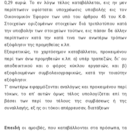
0,29 ευρώ. Το εν λόγω τέλος καταβάλλεται, εις ην μεν
περίπτωσιν υφίσταται υποχρέωσις υποβολής εις τον
Οικονομικόν Έφορον των υπό του άρθρου 45 του Κ.Φ.
Στοιχείων οριζομένων στοιχείων διά τριπλοτύπου κατά
την υποβολήν των στοιχείων τούτων, εις πάσαν δε άλλην
περίπτωσιν κατά την κατά τινα των ανωτέρω τρόπων
εξόφλησιν της προμηθείας κ.λπ.
Εξαιρετικώς, το χαρτόσημον καταβάλλεται, προκειμένου
περί των άνω προμηθειών κ.λπ. α) υπέρ τραπεζών, δι’ ου
αποδεικτικού και ο φόρος κύκλου εργασιών, και β)
εξοφλουμένων συμβολαιογραφικώς, κατά την τοιαύτην
εξόφλησιν.
Τ’ ανωτέρω εφαρμόζονται αναλόγως και προκειμένου περί
τόκων, το επ’ αυτών όμως τέλος υπολογίζεται επί τη
βάσει των περί του τέλους της συμβάσεως ή της
συναλλαγής, εξ ης οι τόκοι απέρρευσαν, διατάξεων
Επειδή
οι αμοιβές, που καταβάλλονται στα πρόσωπα, τα