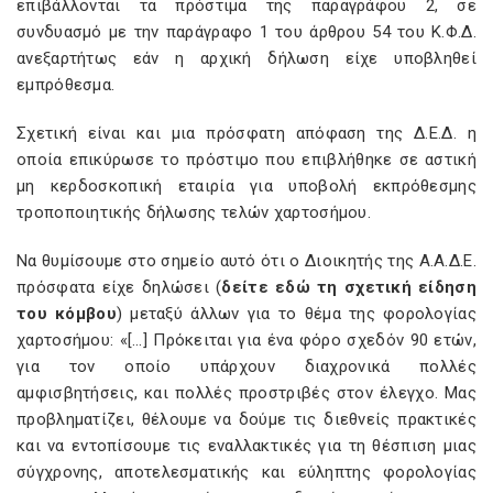
επιβάλλονται τα πρόστιμα της παραγράφου 2, σε
συνδυασμό με την παράγραφο 1 του άρθρου 54 του Κ.Φ.Δ.
ανεξαρτήτως εάν η αρχική δήλωση είχε υποβληθεί
εμπρόθεσμα.
Σχετική είναι και μια πρόσφατη απόφαση της Δ.Ε.Δ. η
οποία επικύρωσε το πρόστιμο που επιβλήθηκε σε αστική
μη κερδοσκοπική εταιρία για υποβολή εκπρόθεσμης
τροποποιητικής δήλωσης τελών χαρτοσήμου.
Να θυμίσουμε στο σημείο αυτό ότι ο Διοικητής της Α.Α.Δ.Ε.
πρόσφατα είχε δηλώσει (
δείτε εδώ τη σχετική είδηση
του κόμβου
) μεταξύ άλλων για το θέμα της φορολογίας
χαρτοσήμου: «[…] Πρόκειται για ένα φόρο σχεδόν 90 ετών,
για τον οποίο υπάρχουν διαχρονικά πολλές
αμφισβητήσεις, και πολλές προστριβές στον έλεγχο. Μας
προβληματίζει, θέλουμε να δούμε τις διεθνείς πρακτικές
και να εντοπίσουμε τις εναλλακτικές για τη θέσπιση μιας
σύγχρονης, αποτελεσματικής και εύληπτης φορολογίας