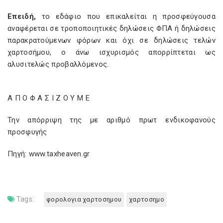
Επειδή,
το εδάφιο που επικαλείται η προσφεύγουσα
αναφέρεται σε τροποποιητικές δηλώσεις ΦΠΑ ή δηλώσεις
παρακρατούμενων φόρων και όχι σε δηλώσεις τελών
χαρτοσήμου, ο άνω ισχυρισμός απορρίπτεται ως
αλυσιτελώς προβαλλόμενος.
Α Π Ο Φ Α Σ
I
Ζ Ο Υ Μ Ε
Την απόρριψη της με αριθμό πρωτ ενδικοφανούς
προσφυγής
Πηγή: www.taxheaven.gr
Tags:
φορολογια χαρτοσημου
χαρτοσημο