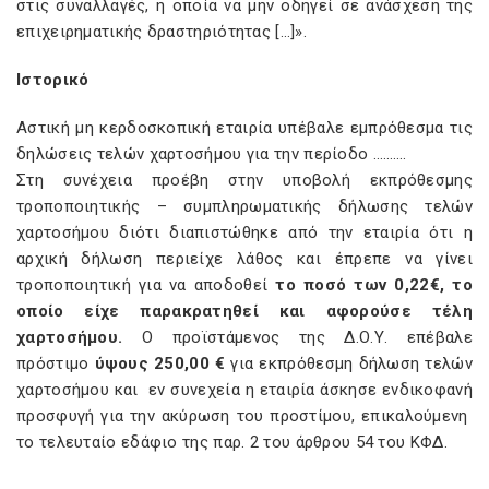
στις συναλλαγές, η οποία να μην οδηγεί σε ανάσχεση της
επιχειρηματικής δραστηριότητας […]».
Ιστορικό
Αστική μη κερδοσκοπική εταιρία υπέβαλε εμπρόθεσμα τις
δηλώσεις τελών χαρτοσήμου για την περίοδο ……….
Στη συνέχεια προέβη στην υποβολή εκπρόθεσμης
τροποποιητικής – συμπληρωματικής δήλωσης τελών
χαρτοσήμου διότι διαπιστώθηκε από την εταιρία ότι η
αρχική δήλωση περιείχε λάθος και έπρεπε να γίνει
τροποποιητική για να αποδοθεί
το ποσό των 0,22€, το
οποίο είχε παρακρατηθεί και αφορούσε τέλη
χαρτοσήμου.
Ο προϊστάμενος της Δ.Ο.Υ. επέβαλε
πρόστιμο
ύψους 250,00 €
για εκπρόθεσμη δήλωση τελών
χαρτοσήμου και εν συνεχεία η εταιρία άσκησε ενδικοφανή
προσφυγή για την ακύρωση του προστίμου, επικαλούμενη
το τελευταίο εδάφιο της παρ. 2 του άρθρου 54 του ΚΦΔ.