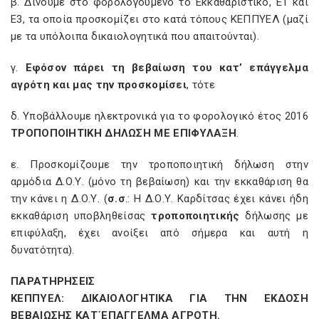
β. Δίνουμε στο φορολογούμενο το Εκκαθαριστικό, Ε1 και
Ε3, τα οποία προσκομίζει στο κατά τόπους ΚΕΠΠΥΕΛ (μαζί
με τα υπόλοιπα δικαιολογητικά που απαιτούνται).
γ.
Εφόσον πάρει τη βεβαίωση του κατ’ επάγγελμα
αγρότη και μας την προσκομίσει
, τότε
δ. Υποβάλλουμε ηλεκτρονικά για το φορολογικό έτος 2016
ΤΡΟΠΟΠΟΙΗΤΙΚΗ ΔΗΛΩΣΗ ΜΕ ΕΠΙΦΥΛΑΞΗ
.
ε. Προσκομίζουμε την τροποποιητική δήλωση στην
αρμόδια Δ.Ο.Υ. (μόνο τη βεβαίωση) και την εκκαθάριση θα
την κάνει η Δ.Ο.Υ. (
σ.σ
.: Η Δ.Ο.Υ. Καρδίτσας έχει κάνει ήδη
εκκαθάριση υποβληθείσας
τροποποιητικής
δήλωσης με
επιφύλαξη, έχει ανοίξει από σήμερα και αυτή η
δυνατότητα).
ΠΑΡΑΤΗΡΗΣΕΙΣ
ΚΕΠΠΥΕΛ: ΔΙΚΑΙΟΛΟΓΗΤΙΚΑ ΓΙΑ ΤΗΝ ΕΚΔΟΣΗ
ΒΕΒΑΙΩΣΗΣ ΚΑΤ΄ΕΠΑΓΓΕΛΜΑ ΑΓΡΟΤΗ.