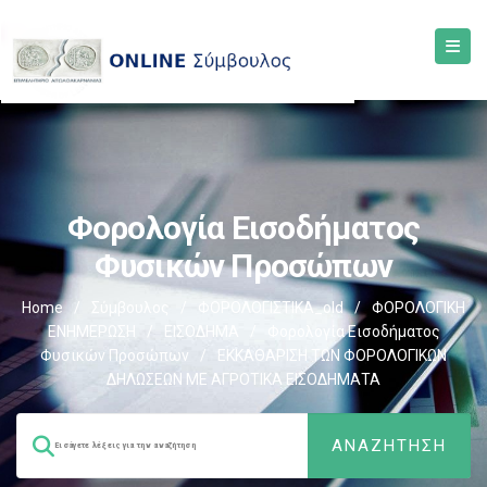
Φορολογία Εισοδήματος
Φυσικών Προσώπων
Home
/
Σύμβουλος
/
ΦΟΡΟΛΟΓΙΣΤΙΚΑ_old
/
ΦΟΡΟΛΟΓΙΚΗ
ΕΝΗΜΕΡΩΣΗ
/
ΕΙΣΟΔΗΜΑ
/
Φορολογία Εισοδήματος
Φυσικών Προσώπων
/
ΕΚΚΑΘΑΡΙΣΗ ΤΩΝ ΦΟΡΟΛΟΓΙΚΩΝ
ΔΗΛΩΣΕΩΝ ΜΕ ΑΓΡΟΤΙΚΑ ΕΙΣΟΔΗΜΑΤΑ