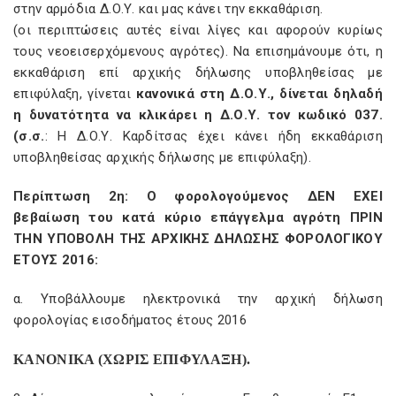
στην αρμόδια Δ.Ο.Υ. και μας κάνει την εκκαθάριση.
(οι περιπτώσεις αυτές είναι λίγες και αφορούν κυρίως
τους νεοεισερχόμενους αγρότες). Να επισημάνουμε ότι, η
εκκαθάριση επί αρχικής δήλωσης υποβληθείσας με
επιφύλαξη, γίνεται
κανονικά στη Δ.Ο.Υ., δίνεται δηλαδή
η δυνατότητα να κλικάρει η Δ.Ο.Υ. τον κωδικό 037.
(σ.σ.
: Η Δ.Ο.Υ. Καρδίτσας έχει κάνει ήδη εκκαθάριση
υποβληθείσας αρχικής δήλωσης με επιφύλαξη).
Περίπτωση 2η: Ο φορολογούμενος ΔΕΝ ΕΧΕΙ
βεβαίωση του κατά κύριο επάγγελμα αγρότη ΠΡΙΝ
ΤΗΝ ΥΠΟΒΟΛΗ ΤΗΣ ΑΡΧΙΚΗΣ ΔΗΛΩΣΗΣ ΦΟΡΟΛΟΓΙΚΟΥ
ΕΤΟΥΣ 2016:
α. Υποβάλλουμε ηλεκτρονικά την αρχική δήλωση
φορολογίας εισοδήματος έτους 2016
ΚΑΝΟΝΙΚΑ (ΧΩΡΙΣ ΕΠΙΦΥΛΑΞΗ).