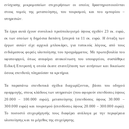
ενίσχυσης μικρομεσαίων επιχειρήσεων οι οποίες δραστηριοποιούνται
στους τομείς της μεταποίησης, του τουρισμού, και του εμπορίου –
υπηρεσιών.
Τα έργα αυτά έχουν συνολικό προϋπολογισμό ύψους σχεδόν 23 εκ. ευρώ,
εκ των οποίων η δημόσια δαπάνη ξεπερνά τα 11 εκ. ευρώ. Η ένταξη των
έργων αυτών είχε αρχικά μπλοκάρει, για τυπικούς λόγους, από τους
ενδιάμεσους φορείς υλοποίησης του προγράμματος. Με πρωτοβουλία του
υφυπουργού, όπως αναφέρει ανακοίνωση του υπουργείου, συστάθηκε
Ειδική Επιτροπή η οποία έκανε επανεξέταση των αιτήσεων και δικαίωσε
όσους επενδυτές πληρούσαν τα κριτήρια.
Τα παραπάνω επενδυτικά σχέδια διαχωρίζονται, βάσει του οδηγού
εφαρμογής, στους κλάδους των υπηρεσιών (που αφορούν επενδύσεις ύψους
20.000 – 100.000 ευρώ), μεταποίησης (επενδύσεις ύψους 30.000 –
300.000 ευρώ) και τουρισμού (επενδύσεις ύψους 20.000 – 300.000 ευρώ).
Το ποσοστό επιχορήγησής τους διαφέρει ανάλογα με την περιφέρεια
υλοποίησης και το μέγεθος της επιχείρησης.