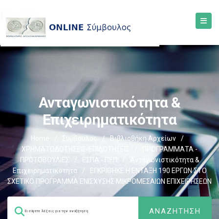
Ανταγωνιστικότητα &
Επιχειρηματικότητα
Home
/
Σύμβουλος
/
Βιβλιοθήκη Αρχείων
/
ΧΡΗΜΑΤΟΔΟΤΗΣΕΙΣ-ΕΠΙΔΟΤΗΣΕΙΣ
/
ΠΡΟΓΡΑΜΜΑΤΑ -
ΠΡΩΤΟΒΟΥΛΙΕΣ
/
ΕΣΠΑ - ΠΕΠ
/
Ανταγωνιστικότητα &
Επιχειρηματικότητα
/
ΕΓΚΡΙΘΗΚΕ Η ΕΝΤΑΞΗ 190 ΕΡΓΩΝ ΣΤΟ
ΣΧΕΤΙΚΟ ΠΡΟΓΡΑΜΜΑ ΕΝΙΣΧΥΣΗΣ ΜΙΚΡΟΜΕΣΑΙΩΝ ΕΠΙΧΕΙΡΗΣΕΩΝ