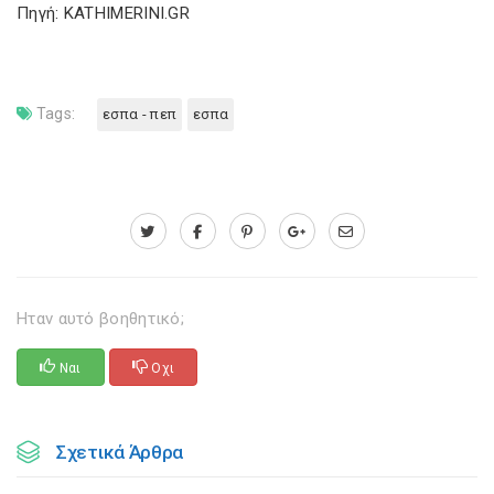
Πηγή: KATHIMERINI.GR
Tags:
εσπα - πεπ
εσπα
Ηταν αυτό βοηθητικό;
Ναι
Οχι
Σχετικά Άρθρα