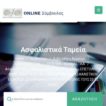
Ασφαλιστικά Ταμεία
Home
/
Σύμβουλος
/
Βιβλιοθήκη Αρχείων
/
ΦΟΡΟΛΟΓΙΣΤΙΚΑ
/
ΕΡΓΑΤΙΚΑ - ΑΣΦΑΛΙΣΤΙΚΑ
/
Ασφαλιστικά
/
Ασφαλιστικά Ταμεία
/
ΔΣΑ – ΕΠΙΣΤΟΛΗ ΓΙΑ
ΠΑΡΑΤΑΣΗ ΤΗΣ ΠΡΟΘΕΣΜΙΑΣ ΚΑΤΑΒΟΛΗΣ ΑΣΦΑΛΙΣΤΙΚΩΝ
ΕΙΣΦΟΡΩΝ 2016 ΚΑΙ ΔΥΝΑΤΟΤΗΤΑ ΚΑΤΑΒΟΛΗΣ ΤΟΥΣ ΣΕ 12
ΜΗΝΕΣ