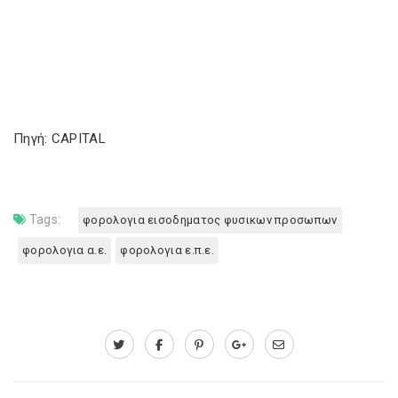
Πηγή: CAPITAL
Tags:
φορολογια εισοδηματος φυσικων προσωπων
φορολογια α.ε.
φορολογια ε.π.ε.