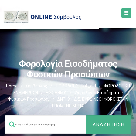
Φορολογία Εισοδήματος
Φυσικών Προσώπων
Home
/
Σύμβουλος
/
ΦΟΡΟΛΟΓΙΣΤΙΚΑ_old
/
ΦΟΡΟΛΟΓΙΚΗ
ΕΝΗΜΕΡΩΣΗ
/
ΕΙΣΟΔΗΜΑ
/
Φορολογία Εισοδήματος
Φυσικών Προσώπων
/
ΔΝΤ: 8,1 ΔΙΣ. ΕΥΡΩ ΝΕΟΙ ΦΟΡΟΙ ΣΤΗΝ
ΕΠΟΜΕΝΗ 5ΕΤΙΑ