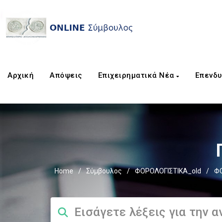
Αρχική
Απόψεις
Επιχειρηματικά Νέα
Επενδυ
Home
/
Σύμβουλος
/
ΦΟΡΟΛΟΓΙΣΤΙΚΑ_old
/
Φ