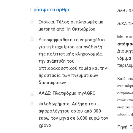
Πρόσφατα άρθρα
ΔΕΛΤΙΟ
Ενοίκια: Τέλος οι πληρωμές με
ΔΙΚΑΙΟ
μετρητά από 1η Οκτωβρίου
Με σκο
Υπερψηφίσθηκε το νομοσχέδιο
απόφα
για τη διαχείριση και ανάδειξη
Διοικη
της πολιτιστικής κληρονομιάς,
νόμιμα
την ανάπτυξη του
περιλαμ
οπτικοακουστικού τομέα και την
προστασία των πνευματικών
Κατά συν
δικαιωμάτων
οποιαδήπ
ΑΑΔΕ: Πλατφόρμα myAGRO
εκπρόσωπ
επιδεικν
Φιλοδωρήματα: Αύξηση του
διαβατήρ
αφορολόγητου ορίου από 300
ειδική β
ευρώ τον μήνα σε 6.000 ευρώ τον
χρόνο
Πηγή: 