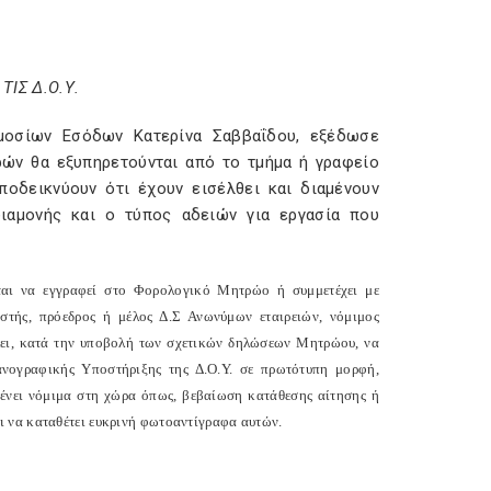
ΙΣ Δ.Ο.Υ.
μοσίων Εσόδων Κατερίνα Σαββαΐδου, εξέδωσε
ωρών θα εξυπηρετούνται από το τμήμα ή γραφείο
ποδεικνύουν ότι έχουν εισέλθει και διαμένουν
διαμονής και ο τύπος αδειών για εργασία που
ύται να εγγραφεί στο Φορολογικό Μητρώο ή συμμετέχει με
ιστής, πρόεδρος ή μέλος Δ.Σ Ανωνύμων εταιρειών, νόμιμος
ίλει, κατά την υποβολή των σχετικών δηλώσεων Μητρώου, να
ανογραφικής Υποστήριξης της Δ.Ο.Υ. σε πρωτότυπη μορφή,
αμένει νόμιμα στη χώρα όπως, βεβαίωση κατάθεσης αίτησης ή
ι να καταθέτει ευκρινή φωτοαντίγραφα αυτών.