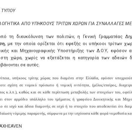
 ΤΥΠΟΥ
ΛΟΓΗΤΙΚΑ ΑΠΟ ΥΠΗΚΟΟΥΣ ΤΡΙΤΩΝ ΧΩΡΩΝ ΓΙΑ ΣΥΝΑΛΛΑΓΕΣ ΜΕ Τ
πό τη διευκόλυνση των πολιτών, η Γενική Γραμματέας Δη
ση
, με την οποία ορίζεται ότι εφεξής οι υπήκοοι τρίτων χ
τικής και Μηχανογραφικής Υποστήριξης των Δ.Ο.Υ, εφόσον α
 στη χώρα, χωρίς να εξετάζεται η κατηγορία των αδειών 
βάνονται σε αυτές.
έπεια, υπήκοος τρίτης χώρας που διαμένει στην Ελλάδα, εφόσον υποχρεο
οτε σχέση σε νομικό πρόσωπο ή νομική οντότητα, (μέλος/εταίρος, διαχειρ
ος κ.λ.π.), καθώς και σε κάθε περίπτωση μεταβολής των στοιχείων του, οφε
ύει στον αρμόδιο υπάλληλο του τμήματος ή γραφείου Διοικητικής και Μηχ
ιο σε ισχύ και άδεια διαμονής σε ισχύ ή το στοιχείο που αποδεικνύει ότι δι
εβαίωση νόμιμης παραμονής, σύμφωνα με την ισχύουσα κάθε φορά νομοθεσία κα
TAXHEAVEN