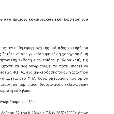
ών στο πλαίσιο ευκαιριακών εκδηλώσεων του
ρος την ορθή εφαρμογή της διάταξης του άρθρου
μας ζητάτε να σας γνωρίσουμε εάν η χορήγηση ή μη
ήτων (πχ έκδοση εφημερίδας, βιβλίου κλπ), τις
 ζητάτε να σας γνωρίσουμε, το πότε μπορεί να
στώς Φ.Π.Α., ένα μη-κερδοσκοπικού χαρακτήρα
υ υπάγεται στο ΦΠΑ, λόγω υπέρβασης του ορίου
ά πόσον, σε περίπτωση διοργάνωσης εκδηλώσεων
 χωριστή εκδήλωση.
γνωρίζουμε τα εξής:
υ άρθρου 22 του Κώδικα ΦΠΑ (ν.2859/2000), όπως