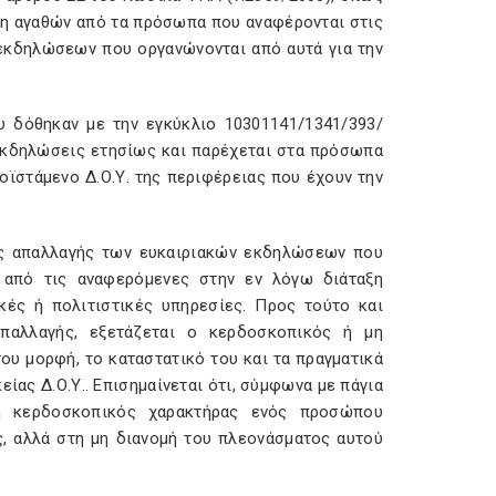
ση αγαθών από τα πρόσωπα που αναφέρονται στις
ιρία εκδηλώσεων που οργανώνονται από αυτά για την
ου δόθηκαν με την εγκύκλιο 10301141/1341/393/
 εκδηλώσεις ετησίως και παρέχεται στα πρόσωπα
οϊστάμενο Δ.Ο.Υ. της περιφέρειας που έχουν την
κής απαλλαγής των ευκαιριακών εκδηλώσεων που
α από τις αναφερόμενες στην εν λόγω διάταξη
κές ή πολιτιστικές υπηρεσίες. Προς τούτο και
παλλαγής, εξετάζεται ο κερδοσκοπικός ή μη
υ μορφή, το καταστατικό του και τα πραγματικά
ίας Δ.Ο.Υ.. Επισημαίνεται ότι, σύμφωνα με πάγια
μη κερδοσκοπικός χαρακτήρας ενός προσώπου
ς, αλλά στη μη διανομή του πλεονάσματος αυτού