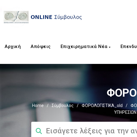
Αρχική
Απόψεις
Επιχειρηματικά Νέα
Επενδυ
ΦΟΡΟΣ
Home
/
Σύμβουλος
/
ΦΟΡΟΛΟΓΙΣΤΙΚΑ_old
/
ΦΟ
ΥΠΗΡΕΣΙΩΝ 