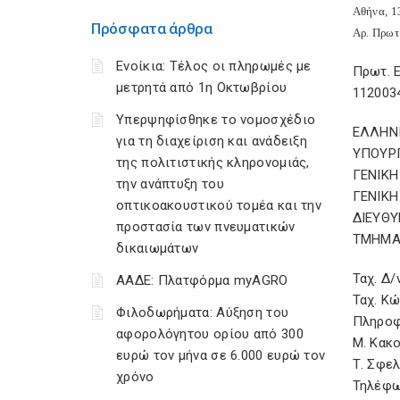
Αθήνα, 1
Πρόσφατα άρθρα
Αρ. Πρωτ
Ενοίκια: Τέλος οι πληρωμές με
Πρωτ. Ε
μετρητά από 1η Οκτωβρίου
112003
Υπερψηφίσθηκε το νομοσχέδιο
ΕΛΛΗΝ
για τη διαχείριση και ανάδειξη
ΥΠΟΥΡ
της πολιτιστικής κληρονομιάς,
ΓΕΝΙΚ
την ανάπτυξη του
ΓΕΝΙΚΗ
οπτικοακουστικού τομέα και την
ΔΙΕΥΘ
προστασία των πνευματικών
ΤΜΗΜΑ
δικαιωμάτων
Ταχ. Δ/
ΑΑΔΕ: Πλατφόρμα myAGRO
Ταχ. Κ
Φιλοδωρήματα: Αύξηση του
Πληροφ
αφορολόγητου ορίου από 300
Μ. Κακο
ευρώ τον μήνα σε 6.000 ευρώ τον
Τ. Σφε
χρόνο
Τηλέφω