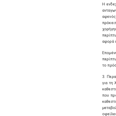
Η ενδε
ανταγω
αφενός
πρόκει
χορήγη
περίπτω
αφορά 
Επομέν
περίπτω
το πρό
3. Περ
για τη
καθεστ
που πρ
καθεστ
μεταβο
οφείλε