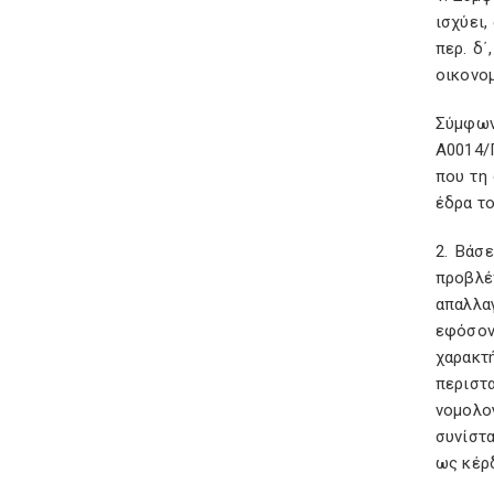
ισχύει
περ. δ΄
οικονομ
Σύμφων
Α0014/
που τη 
έδρα το
2. Βάσ
προβλέ
απαλλα
εφόσον
χαρακτ
περιστα
νομολο
συνίστ
ως κέρδ