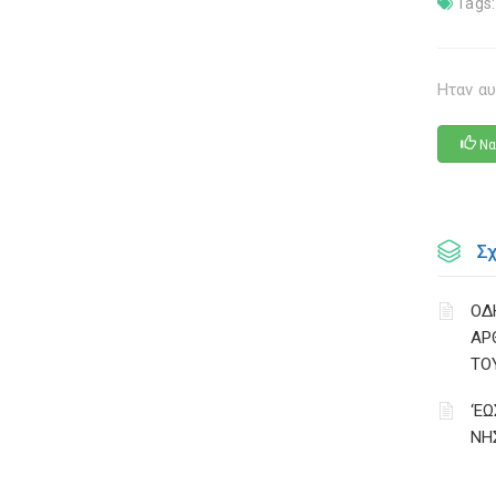
Tags:
Ηταν αυ
Να
Σ
ΟΔ
ΑΡ
ΤΟ
‘Ε
ΝΗ