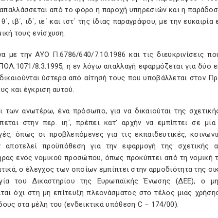
, απαλλάσσεται από το φόρο η παροχή υπηρεσιών και η παράδο
, θ΄, ιβ΄, ιδ΄, ιε΄ και ιστ΄ της ίδιας παραγράφου, με την ευκα
ική τους ενίσχυση.
α με την ΑΥΟ Π.6786/640/7.10.1986 και τις διευκρινίσεις π
ΠΟΛ.1071/8.3.1995, η εν λόγω απαλλαγή εφαρμόζεται για δύο
δικαιούνται ύστερα από αίτησή τους που υποβάλλεται στον Πρ
υς και έγκριση αυτού.
ει των ανωτέρω, ένα πρόσωπο, για να δικαιούται της σχετι
πεται στην περ. ιη΄, πρέπει κατ’ αρχήν να εμπίπτει σε μί
γές, όπως οι προβλεπόμενες για τις εκπαιδευτικές, κοινωνι
 αποτελεί προϋπόθεση για την εφαρμογή της σχετικής α
ήρας ενός νομικού προσώπου, όπως προκύπτει από τη νομική το
τικά, ο έλεγχος των οποίων εμπίπτει στην αρμοδιότητα της οικε
γία του Δικαστηρίου της Ευρωπαϊκής Ένωσης (ΔΕΕ), ο 
αται όχι στη μη επίτευξη πλεονάσματος στο τέλος μιας χρήση
ους στα μέλη του (ενδεικτικά υπόθεση C – 174/00).