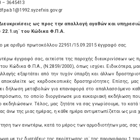
0 – 3645413
 dfpa.b1@1992.syzefxis.gov.gr
Διευκρινίσεις ως προς την απαλλαγή αγαθών και υπηρεσι
 22.1.ιη΄ του Κώδικα Φ.Π.Α.
Το με αριθμό πρωτοκόλλου 22951/15.09.2015 έγγραφό σας.
ωτέρω έγγραφό σας, αιτείστε της παροχής διευκρινίσεων ως π
΄ του Κώδικα Φ.Π.Α., (Ν.2859/2000), όπως ισχύει. Ειδικότερα, 
αλλαγής εξαρτάται από την τυχόν ύπαρξη και άλλων δραστηριοτ
 αποκαλείτε ως κερδοσκοπικές δραστηριότητες. Επίσης, μας
ει δήλωση μεταβολών για επαναφορά στο απαλλασσόμενο καθε
 πρόσωπο, το οποίο διοργάνωσε μια ευκαιριακή εκδήλωση πο
ο εκδηλώσεων. Τέλος, μας ζητάτε να σας γνωρίσουμε, το κατ
ας άνω της μιας ημέρας, η κάθε ημέρα αντιμετωπίζεται ως μια
τηση των ανωτέρω, κατά το μέρος των αρμοδιοτήτων μας, σας 
ωνα με τις διατάξεις της περίπτωσης ιη΄ της παραγράφου 1 το