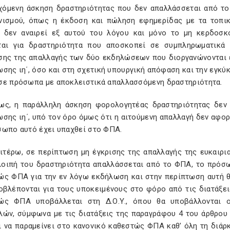
χόμενη άσκηση δραστηριότητας που δεν απαλλάσσεται από τ
νισμού, όπως η έκδοση και πώληση εφημερίδας με τα τοπικ
 δεν αναιρεί εξ αυτού του λόγου και μόνο το μη κερδοσκ
ται για δραστηριότητα που αποσκοπεί σε συμπληρωματικά
σης της απαλλαγής των δύο εκδηλώσεων που διοργανώνονται ε
σης ιη΄, όσο και στη σχετική υπουργική απόφαση και την εγκύ
σε πρόσωπα με αποκλειστικά απαλλασσόμενη δραστηριότητα.
ως, η παράλληλη άσκηση φορολογητέας δραστηριότητας δεν
σης ιη΄, υπό τον όρο όμως ότι η αιτούμενη απαλλαγή δεν αφορ
σωπο αυτό έχει υπαχθεί στο ΦΠΑ.
αιτέρω, σε περίπτωση μη έγκρισης της απαλλαγής της ευκαι
 λοιπή του δραστηριότητα απαλλάσσεται από το ΦΠΑ, το πρόσ
ώς ΦΠΑ για την εν λόγω εκδήλωση και στην περίπτωση αυτή θ
οβλέπονται για τους υποκειμένους στο φόρο από τις διατάξει
ώς ΦΠΑ υποβάλλεται στη Δ.Ο.Υ., όπου θα υποβάλλονται
λών, σύμφωνα με τις διατάξεις της παραγράφου 4 του άρθρου
ι να παραμείνει στο κανονικό καθεστώς ΦΠΑ καθ’ όλη τη διάρ