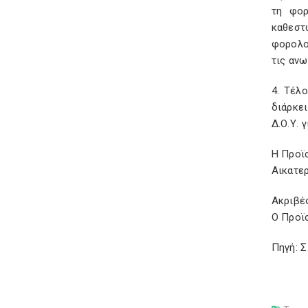
τη φορ
καθεστ
φορολο
τις ανω
4. Τέλ
διάρκε
Δ.Ο.Υ. 
Η Προϊ
Αικατε
Ακριβέ
Ο Προϊ
Πηγή: 