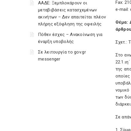
Fax: 21
ΑΑΔΕ: Ξεμπλοκάρουν οι
e-mail:
μεταβιβάσεις κατασχεμένων
ακινήτων – Δεν απαιτείται πλέον
Θέμα: 
πλήρης εξόφληση της οφειλής
άρθρου
Πόθεν έσχες – Ανακοίνωση για
έναρξη υποβολής
Σχετ.: 
Σε λειτουργία το gov.gr
Στο αν
messenger
22.1.ιη
της απ
οποίες
υποβάλ
νομικό
των δύ
διάρκει
Σε απάν
1. Σύμφ