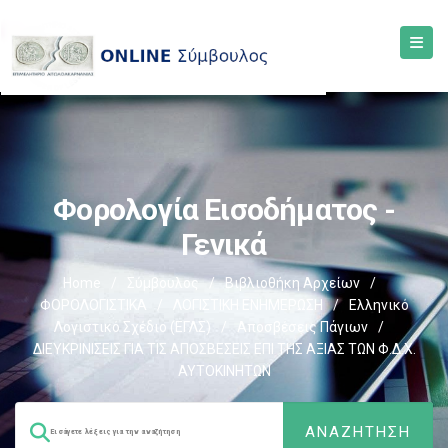
Φορολογία Εισοδήματος -
Γενικά
Home
/
Σύμβουλος
/
Βιβλιοθήκη Αρχείων
/
ΦΟΡΟΛΟΓΙΣΤΙΚΑ
/
ΛΟΓΙΣΤΙΚΗ ΕΝΗΜΕΡΩΣΗ
/
Ελληνικό
Λογιστικό Σχέδιο (ΕΓΛΣ)
/
Αποσβέσεις Πάγιων
/
ΔΙΕΥΚΡΙΝΙΣΕΙΣ ΓΙΑ ΤΙΣ ΑΠΟΣΒΕΣΕΙΣ ΕΠΙ ΤΗΣ ΑΞΙΑΣ ΤΩΝ Φ.Δ.Χ.
ΑΥΤΟΚΙΝΗΤΩΝ