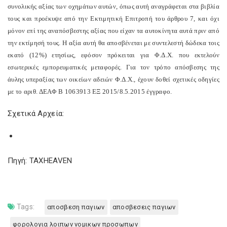
συνολικής αξίας των οχημάτων αυτών, όπως αυτή αναγράφεται στα βιβλία
τους και προέκυψε από την Εκτιμητική Επιτροπή του άρθρου 7, και όχι
μόνον επί της αναπόσβεστης αξίας που είχαν τα αυτοκίνητα αυτά πριν από
την εκτίμησή τους. Η αξία αυτή θα αποσβένεται με συντελεστή δώδεκα τοις
εκατό (12%) ετησίως, εφόσον πρόκειται για Φ.Δ.Χ. που εκτελούν
εσωτερικές εμπορευματικές μεταφορές. Για τον τρόπο απόσβεσης της
άυλης υπεραξίας των οικείων αδειών Φ.Δ.Χ., έχουν δοθεί σχετικές οδηγίες
με το αριθ. ΔΕΑΦ Β 1063913 ΕΞ 2015/8.5.2015 έγγραφο.
Σχετικά Αρχεία:
Πηγή: TAXHEAVEN
Tags:
αποσβεση παγιων
αποσβεσεις παγιων
φορολογια λοιπων νομικων προσωπων