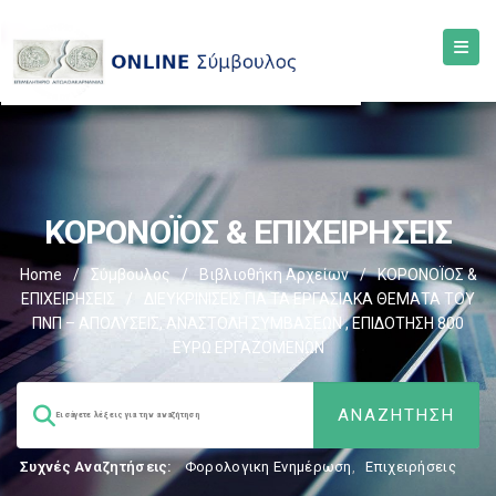
ΚΟΡΟΝΟΪΟΣ & ΕΠΙΧΕΙΡΗΣΕΙΣ
Home
/
Σύμβουλος
/
Βιβλιοθήκη Αρχείων
/
ΚΟΡΟΝΟΪΟΣ &
ΕΠΙΧΕΙΡΗΣΕΙΣ
/
ΔΙΕΥΚΡΙΝΙΣΕΙΣ ΓΙΑ ΤΑ ΕΡΓΑΣΙΑΚΑ ΘΕΜΑΤΑ ΤΟΥ
ΠΝΠ – ΑΠΟΛΥΣΕΙΣ, ΑΝΑΣΤΟΛΗ ΣΥΜΒΑΣΕΩΝ , ΕΠΙΔΟΤΗΣΗ 800
ΕΥΡΩ ΕΡΓΑΖΟΜΕΝΩΝ
Συχνές Αναζητήσεις:
Φορολογικη Ενημέρωση
,
Επιχειρήσεις