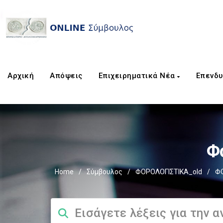
Αρχική
Απόψεις
Επιχειρηματικά Νέα
Επενδυ
Φ
Home
/
Σύμβουλος
/
ΦΟΡΟΛΟΓΙΣΤΙΚΑ_old
/
Φ