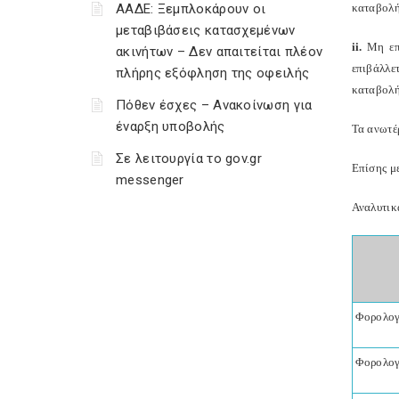
ΑΑΔΕ: Ξεμπλοκάρουν οι
καταβολή
μεταβιβάσεις κατασχεμένων
ii.
Μη επι
ακινήτων – Δεν απαιτείται πλέον
επιβάλλε
πλήρης εξόφληση της οφειλής
καταβολή
Πόθεν έσχες – Ανακοίνωση για
έναρξη υποβολής
Τα ανωτέρ
Σε λειτουργία το gov.gr
Επίσης μ
messenger
Αναλυτικ
Φορολογ
Φορολογ