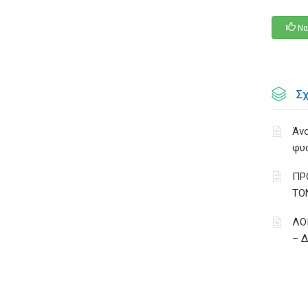
Να
Σ
Άνο
φυ
ΠΡ
ΤΟ
ΛΟ
– 