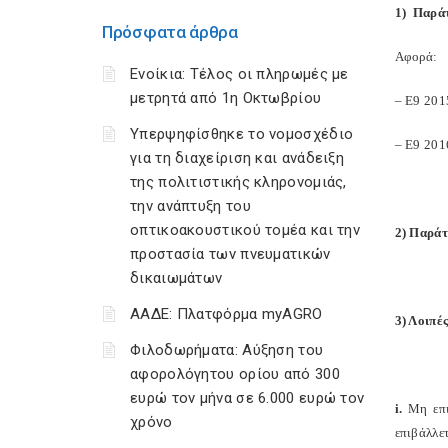
1) Παράτ
Πρόσφατα άρθρα
Αφορά:
Ενοίκια: Τέλος οι πληρωμές με
μετρητά από 1η Οκτωβρίου
– Ε9 201
Υπερψηφίσθηκε το νομοσχέδιο
– Ε9 201
για τη διαχείριση και ανάδειξη
της πολιτιστικής κληρονομιάς,
την ανάπτυξη του
οπτικοακουστικού τομέα και την
2) Παράτ
προστασία των πνευματικών
δικαιωμάτων
ΑΑΔΕ: Πλατφόρμα myAGRO
3) Λοιπέ
Φιλοδωρήματα: Αύξηση του
αφορολόγητου ορίου από 300
ευρώ τον μήνα σε 6.000 ευρώ τον
i.
Μη επι
χρόνο
επιβάλλε