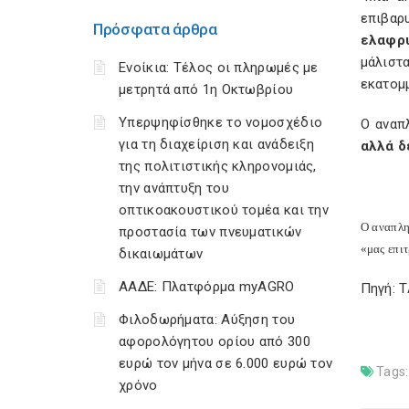
επιβαρ
Πρόσφατα άρθρα
ελαφρυ
μάλιστ
Ενοίκια: Τέλος οι πληρωμές με
εκατομ
μετρητά από 1η Οκτωβρίου
Υπερψηφίσθηκε το νομοσχέδιο
Ο αναπ
για τη διαχείριση και ανάδειξη
αλλά δ
της πολιτιστικής κληρονομιάς,
την ανάπτυξη του
οπτικοακουστικού τομέα και την
Ο αναπλη
προστασία των πνευματικών
«μας επιτ
δικαιωμάτων
ΑΑΔΕ: Πλατφόρμα myAGRO
Πηγή: 
Φιλοδωρήματα: Αύξηση του
αφορολόγητου ορίου από 300
ευρώ τον μήνα σε 6.000 ευρώ τον
Tags:
χρόνο