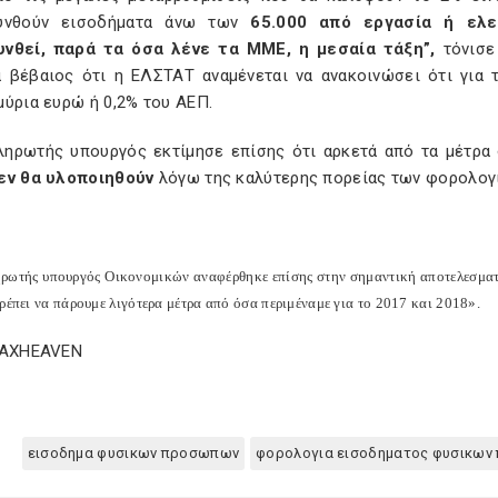
υνθούν εισοδήματα άνω των
65.000 από εργασία ή ελε
νθεί, παρά τα όσα λένε τα ΜΜΕ, η μεσαία τάξη”,
τόνισε
α βέβαιος ότι η ΕΛΣΤΑΤ αναμένεται να ανακοινώσει ότι για
μύρια ευρώ ή 0,2% του ΑΕΠ.
ληρωτής υπουργός εκτίμησε επίσης ότι αρκετά από τα μέτρα
εν θα υλοποιηθούν
λόγω της καλύτερης πορείας των φορολογ
ρωτής υπουργός Οικονομικών αναφέρθηκε επίσης στην σημαντική αποτελεσματι
ρέπει να πάρουμε λιγότερα μέτρα από όσα περιμέναμε για το 2017 και 2018».
TAXHEAVEN
εισοδημα φυσικων προσωπων
φορολογια εισοδηματος φυσικω