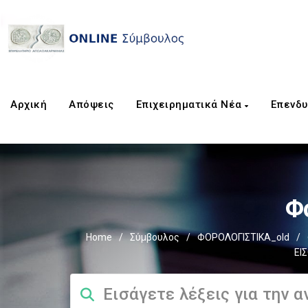
Αρχική
Απόψεις
Επιχειρηματικά Νέα
Επενδυ
Φ
Home
/
Σύμβουλος
/
ΦΟΡΟΛΟΓΙΣΤΙΚΑ_old
/
ΕΙ