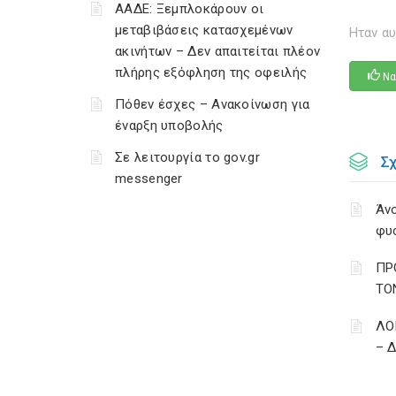
ΑΑΔΕ: Ξεμπλοκάρουν οι
μεταβιβάσεις κατασχεμένων
Ηταν αυ
ακινήτων – Δεν απαιτείται πλέον
πλήρης εξόφληση της οφειλής
Να
Πόθεν έσχες – Ανακοίνωση για
έναρξη υποβολής
Σε λειτουργία το gov.gr
Σ
messenger
Άνο
φυ
ΠΡ
ΤΟ
ΛΟ
– 