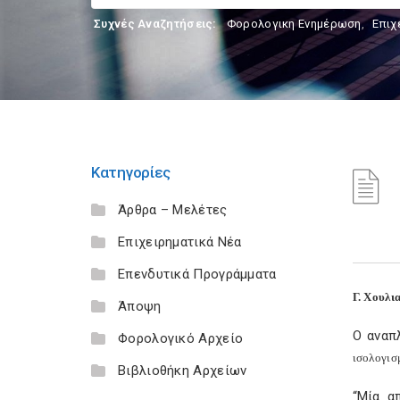
Συχνές Αναζητήσεις:
Φορολογικη Ενημέρωση
,
Επιχ
Κατηγορίες
Άρθρα – Μελέτες
Επιχειρηματικά Νέα
Επενδυτικά Προγράμματα
Γ. Χουλι
Άποψη
Ο αναπ
Φορολογικό Αρχείο
ισολογισ
Βιβλιοθήκη Αρχείων
“Μία α