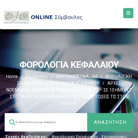
ΦΟΡΟΛΟΓΙΑ ΚΕΦΑΛΑΙΟΥ
Home
/
Σύμβουλος
/
ΦΟΡΟΛΟΓΙΣΤΙΚΑ_old
/
ΦΟΡΟΛΟΓΙΚΗ
ΕΝΗΜΕΡΩΣΗ
/
ΦΟΡΟΛΟΓΙΑ ΚΕΦΑΛΑΙΟΥ
/
ΑΡΧΕΣ
ΝΟΕΜΒΡΙΟΥ ΘΑ ΑΝΟΙΞΕΙ ΤΟ Ε9 ΓΙΑ ΔΙΟΡΘΩΣΕΙΣ – ΣΕ 10 ΗΜΕΡΕΣ
ΣΤΟ TAXIS ΤΑ ΝΕΑ ΕΚΚΑΘΑΡΙΣΤΙΚΑ ΜΕ ΕΚΠΤΩΣΕΙΣ ΤΙΣ ΣΤΟΝ
ΕΝ.Φ.Ι.Α.
Συχνές Αναζητήσεις:
Φορολογικη Ενημέρωση
,
Επιχειρήσεις