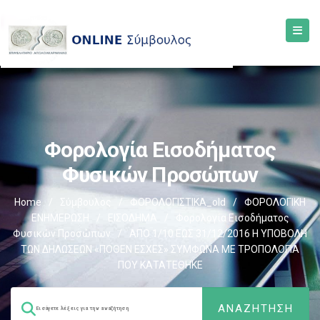
Φορολογία Εισοδήματος
Φυσικών Προσώπων
Home
/
Σύμβουλος
/
ΦΟΡΟΛΟΓΙΣΤΙΚΑ_old
/
ΦΟΡΟΛΟΓΙΚΗ
ΕΝΗΜΕΡΩΣΗ
/
ΕΙΣΟΔΗΜΑ
/
Φορολογία Εισοδήματος
Φυσικών Προσώπων
/
ΑΠΟ 1/10 ΕΩΣ 31/12/2016 Η ΥΠΟΒΟΛΗ
ΤΩΝ ΔΗΛΩΣΕΩΝ «ΠΟΘΕΝ ΕΣΧΕΣ» ΣΥΜΦΩΝΑ ΜΕ ΤΡΟΠΟΛΟΓΙΑ
ΠΟΥ ΚΑΤΑΤΕΘΗΚΕ