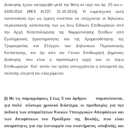
Διοίκησης έχουν καταργηθεί μετά την θέση σε ισχύ του άρ. 25 του ν.
4305/2014 (ΦΕΚ Α/237, 31-10-2014]. Η νομοτεχνική αυτή
τακτοποίηση έχει ως άμεση συνέπεια να ελέγχονται οι δηλώσεις
περιουσιακής κατάστασης των ως άνω Ειδικών Επιθεωρητών από
την Αρχή Καταπολέμησης της Νομιμοποίησης Εσόδων από
Εγκληματικές Δραστηριότητες και της Χρηματοδότησης της
Τρομοκρατίας και Ελέγχου των Δηλώσεων Περιουσιακής
Κατάστασης, και όχι από τον Γενικό Επιθεωρητή Δημόσιας
Διοίκησης που είναι η προϊσταμένη αρχή των εν λόγω
Επιθεωρητών. Κατ’ αυτόν τον τρόπο επιτυγχάνεται η αποτροπή της
ταύτισης ελεγκτή και ελεγχόμενου.
β) Με τις παραγράφους 2 έως 5 του άρθρου
παρατείνονται,
για πολύ
σύντομο χρονικό διάστημα, οι προθεσμίες για την
έκδοση των απαραίτητων Κοινών Υπουργικών Αποφάσεων και
των Αποφάσεων του Προέδρου της Βουλής, που είναι
απαραίτητες για την λειτουργία του συστήματος υποβολής και