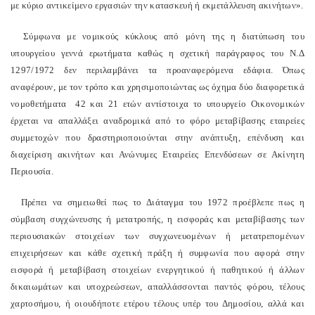
με κύριο αντικείμενο εργασιών την κατασκευή ή εκμετάλλευση ακινήτων».
Σύμφωνα με νομικούς κύκλους από μόνη της η διατύπωση του
υπουργείου γεννά ερωτήματα καθώς η σχετική παράγραφος του Ν.Δ
1297/1972 δεν περιλαμβάνει τα προαναφερόμενα εδάφια. Όπως
αναφέρουν, με τον τρόπο και χρησιμοποιώντας ως όχημα δύο διαφορετικά
νομοθετήματα 42 και 21 ετών αντίστοιχα το υπουργείο Οικονομικών
έρχεται να απαλλάξει αναδρομικά από το φόρο μεταβίβασης εταιρείες
συμμετοχών που δραστηριοποιούνται στην ανάπτυξη, επένδυση και
διαχείριση ακινήτων και Ανώνυμες Εταιρείες Επενδύσεων σε Ακίνητη
Περιουσία.
Πρέπει να σημειωθεί πως το Διάταγμα του 1972 προέβλεπε πως η
σύμβαση συγχώνευσης ή μετατροπής, η εισφοράς και μεταβίβασης των
περιουσιακών στοιχείων των συγχωνευομένων ή μετατρεπομένων
επιχειρήσεων και κάθε σχετική πράξη ή συμφωνία που αφορά στην
εισφορά ή μεταβίβαση στοιχείων ενεργητικού ή παθητικού ή άλλων
δικαιωμάτων και υποχρεώσεων, απαλλάσσονται παντός φόρου, τέλους
χαρτοσήμου, ή οιουδήποτε ετέρου τέλους υπέρ του Δημοσίου, αλλά και