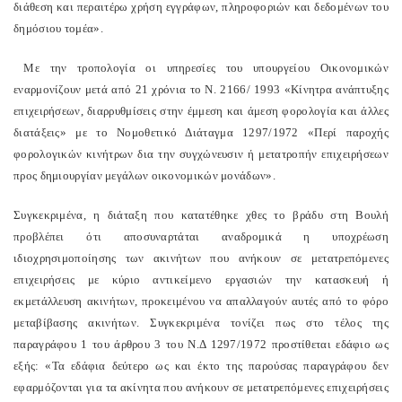
διάθεση και περαιτέρω χρήση εγγράφων, πληροφοριών και δεδομένων του
δημόσιου τομέα».
Με την τροπολογία οι υπηρεσίες του υπουργείου Οικονομικών
εναρμονίζουν μετά από 21 χρόνια το Ν. 2166/ 1993 «Κίνητρα ανάπτυξης
επιχειρήσεων, διαρρυθμίσεις στην έμμεση και άμεση φορολογία και άλλες
διατάξεις» με το Νομοθετικό Διάταγμα 1297/1972 «Περί παροχής
φορολογικών κινήτρων δια την συγχώνευσιν ή μετατροπήν επιχειρήσεων
προς δημιουργίαν μεγάλων οικονομικών μονάδων».
Συγκεκριμένα, η διάταξη που κατατέθηκε χθες το βράδυ στη Βουλή
προβλέπει ότι αποσυναρτάται αναδρομικά η υποχρέωση
ιδιοχρησιμοποίησης των ακινήτων που ανήκουν σε μετατρεπόμενες
επιχειρήσεις με κύριο αντικείμενο εργασιών την κατασκευή ή
εκμετάλλευση ακινήτων, προκειμένου να απαλλαγούν αυτές από το φόρο
μεταβίβασης ακινήτων. Συγκεκριμένα τονίζει πως στο τέλος της
παραγράφου 1 του άρθρου 3 του Ν.Δ 1297/1972 προστίθεται εδάφιο ως
εξής: «Τα εδάφια δεύτερο ως και έκτο της παρούσας παραγράφου δεν
εφαρμόζονται για τα ακίνητα που ανήκουν σε μετατρεπόμενες επιχειρήσεις