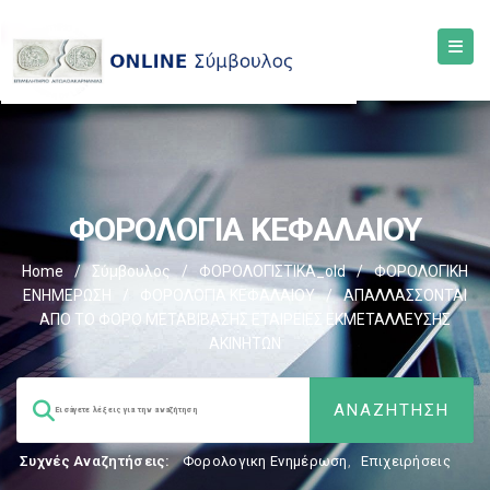
ΦΟΡΟΛΟΓΙΑ ΚΕΦΑΛΑΙΟΥ
Home
/
Σύμβουλος
/
ΦΟΡΟΛΟΓΙΣΤΙΚΑ_old
/
ΦΟΡΟΛΟΓΙΚΗ
ΕΝΗΜΕΡΩΣΗ
/
ΦΟΡΟΛΟΓΙΑ ΚΕΦΑΛΑΙΟΥ
/
ΑΠΑΛΛΑΣΣΟΝΤΑΙ
ΑΠΟ ΤΟ ΦΟΡΟ ΜΕΤΑΒΙΒΑΣΗΣ ΕΤΑΙΡΕΙΕΣ ΕΚΜΕΤΑΛΛΕΥΣΗΣ
ΑΚΙΝΗΤΩΝ
Συχνές Αναζητήσεις:
Φορολογικη Ενημέρωση
,
Επιχειρήσεις