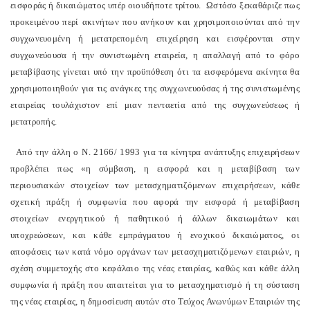
εισφοράς ή δικαιώματος υπέρ οιουδήποτε τρίτου. Ωστόσο ξεκαθάριζε πως
προκειμένου περί ακινήτων που ανήκουν και χρησιμοποιούνται από την
συγχωνευομένη ή μετατρεπομένη επιχείρηση και εισφέρονται στην
συγχωνεύουσα ή την συνιστωμένη εταιρεία, η απαλλαγή από το φόρο
μεταβίβασης γίνεται υπό την προϋπόθεση ότι τα εισφερόμενα ακίνητα θα
χρησιμοποιηθούν για τις ανάγκες της συγχωνευούσας ή της συνιστωμένης
εταιρείας τουλάχιστον επί μιαν πενταετία από της συγχωνεύσεως ή
μετατροπής.
Από την άλλη ο Ν. 2166/ 1993 για τα κίνητρα ανάπτυξης επιχειρήσεων
προβλέπει πως «η σύμβαση, η εισφορά και η μεταβίβαση των
περιουσιακών στοιχείων των μετασχηματιζόμενων επιχειρήσεων, κάθε
σχετική πράξη ή συμφωνία που αφορά την εισφορά ή μεταβίβαση
στοιχείων ενεργητικού ή παθητικού ή άλλων δικαιωμάτων και
υποχρεώσεων, και κάθε εμπράγματου ή ενοχικού δικαιώματος, οι
αποφάσεις των κατά νόμο οργάνων των μετασχηματιζόμενων εταιριών, η
σχέση συμμετοχής στο κεφάλαιο της νέας εταιρίας, καθώς και κάθε άλλη
συμφωνία ή πράξη που απαιτείται για το μετασχηματισμό ή τη σύσταση
της νέας εταιρίας, η δημοσίευση αυτών στο Τεύχος Ανωνύμων Εταιριών της