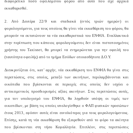
διαφορετικό ποσό οφειλόμενου φόρου από αυτό που είχε αρχικά
εκκαθαρισθεί.
2. Από Δευτέρα 22/9 και σταδιακά (εντός τριών ημερών) οι
φορολογούμενοι, για τους οποίους θα γίνει νέα εκκαθάριση του φόρου, θα
μπορούν να εκτυπώνουν τα νέα εκκαθαριστικά του ΕΝΦΙΑ. Εναλλακτικά
στην περίπτωση που κάποιος φορολογούμενος δεν είναι πιστοποιημένος
χρήστης του Taxisnet, θα μπορεί να ενημερώνεται για την οφειλή του
(ταυτότητα οφειλής) από το τμήμα Εσόδων οποιασδήποτε Δ.Ο.Υ.
Διευκρινίζεται ότι, κατ’ αρχήν, νέα εκκαθάριση του ΕΝΦΙΑ θα γίνει στις
περιπτώσεις, στις οποίες, μεταξύ των ακινήτων, περιλαμβάνονται και
οικόπεδα που βρίσκονται σε περιοχές στις οποίες δεν ισχύει ο
αντικειμενικός προσδιορισμός αξίας ακινήτων. Στις περιπτώσεις αυτές,
για τον υπολογισμό του ΕΝΦΙΑ, θα ληφθούν υπόψη οι τιμές των
οικοπέδων, με βάση τις οποίες υπολογίσθηκε ο ΦΑΠ φυσικών προσώπων
έτους 2013, εφόσον αυτές είναι ευνοϊκότερες για τους φορολογούμενους.
Επίσης, κατά τη νέα εκκαθάριση θα εξαιρεθούν από το φόρο τα ακίνητα
που βρίσκονται στη νήσο Κεφαλληνία. Επιπλέον, στις περιπτώσεις