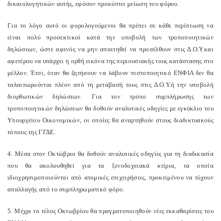
δικαιολογητικών αυτής, εφόσον προκύπτει μείωση του φόρου.
Για το λόγο αυτό οι φορολογούμενοι θα πρέπει σε κάθε περίπτωση να
είναι πολύ προσεκτικοί κατά την υποβολή των τροποποιητικών
δηλώσεων, ώστε αφενός να μην απαιτηθεί να προσέλθουν στις Δ.Ο.Υ.και
αφετέρου να υπάρχει η ορθή εικόνα της περιουσιακής τους κατάστασης στο
μέλλον. Έτσι, όταν θα ζητήσουν να λάβουν πιστοποιητικό ΕΝΦΙΑ δεν θα
ταλαιπωρούνται πλέον από τη μετάβασή τους στις Δ.Ο.Υ.ή την υποβολή
διορθωτικών δηλώσεων. Για τον τρόπο συμπλήρωσης των
τροποποιητικών δηλώσεων θα δοθούν αναλυτικές οδηγίες με εγκύκλιο του
Υπουργείου Οικονομικών, οι οποίες θα αναρτηθούν στους διαδικτυακούς
τόπους της ΓΓΔΕ.
4. Μέσα στον Οκτώβριο θα δοθούν αναλυτικές οδηγίες για τη διαδικασία
που θα ακολουθηθεί για τα ξενοδοχειακά κτίρια, τα οποία
ιδιοχρησιμοποιούνται από ατομικές επιχειρήσεις, προκειμένου να τύχουν
απαλλαγής από το συμπληρωματικό φόρο.
5. Μέχρι το τέλος Οκτωβρίου θα πραγματοποιηθούν νέες εκκαθαρίσεις του