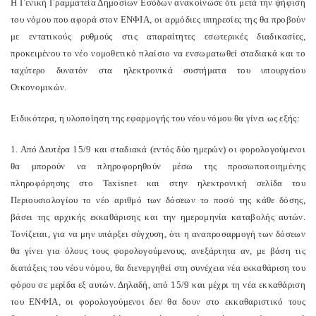
Η Γενική Γραμματεία Δημοσίων Εσόδων ανακοίνωσε ότι μετά την ψήφιση
του νόμου που αφορά στον ΕΝΦΙΑ, οι αρμόδιες υπηρεσίες της θα προβούν
με εντατικούς ρυθμούς στις απαραίτητες εσωτερικές διαδικασίες,
προκειμένου το νέο νομοθετικό πλαίσιο να ενσωματωθεί σταδιακά και το
ταχύτερο δυνατόν στα ηλεκτρονικά συστήματα του υπουργείου
Οικονομικών.
Ειδικότερα, η υλοποίηση της εφαρμογής του νέου νόμου θα γίνει ως εξής:
1. Από Δευτέρα 15/9 και σταδιακά (εντός δύο ημερών) οι φορολογούμενοι
θα μπορούν να πληροφορηθούν μέσω της προσωποποιημένης
πληροφόρησης στο Taxisnet και στην ηλεκτρονική σελίδα του
Περιουσιολογίου το νέο αριθμό των δόσεων το ποσό της κάθε δόσης,
βάσει της αρχικής εκκαθάρισης και την ημερομηνία καταβολής αυτών.
Τονίζεται, για να μην υπάρξει σύγχυση, ότι η αναπροσαρμογή των δόσεων
θα γίνει για όλους τους φορολογούμενους, ανεξάρτητα αν, με βάση τις
διατάξεις του νέου νόμου, θα διενεργηθεί στη συνέχεια νέα εκκαθάριση του
φόρου σε μερίδα εξ αυτών. Δηλαδή, από 15/9 και μέχρι τη νέα εκκαθάριση
του ΕΝΦΙΑ, οι φορολογούμενοι δεν θα δουν στο εκκαθαριστικό τους