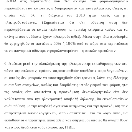
ΕΝΦΙΑ στις περιπτώσεις που στα ακίνητα του φορολογουμένου
περιλαμβάνονται κατοικίες ή διαμερίσματα και επαγγελματικές στέγες οι
οποίες καθ’ όλη τη διάρκεια του 2013 ήταν κενές και μη
ηλεκτροδοτούμενες. (Σημειώνεται ότι στη ρύθμιση αυτή δεν
περιλαμβάνεται σε καμία περίπτωση τα ημιτελή κτίσματα καθώς και τα
ακίνητα που ουδέποτε έχουν ηλεκτροδοτηθεί). Μέσα στην ίδια προθεσμία
θα χορηγηθούν οι εκπτώσεις 50% ή 100% από το φόρο στις περιπτώσεις
των οικονομικά αδύναμων φορολογουμένων – φυσικών προσώπων.
6. Αμέσως μετά την ολοκλήρωση της ηλεκτρονικής εκκαθάρισης των πιο
πάνω περιπτώσεων, εφόσον παρουσιασθούν υποθέσεις φορολογουμένων,
οι οποίες δεν μπορούν να υποστηριχθούν ηλεκτρονικά, λόγω της έλλειψης
ουσιωδών στοιχείων, καθώς και διορθώσεις υπολογισμού του φόρου, για
τις οποίες είτε απαιτείται η προσκόμιση δικαιολογητικών είτε δεν
καλύπτονται από την ηλεκτρονική υποβολή δήλωσης, θα εκκαθαρισθούν
ανά υπόθεση με την υποβολή σχετικού αιτήματος και την προσκόμιση των
απαραίτητων δικαιολογητικών, όπου απαιτείται. Για το λόγο αυτό, θα
εκδοθούν οι απαραίτητες αποφάσεις και οδηγίες, οι οποίες θα αναρτηθούν
και στους διαδικτυακούς τόπους της ΓΓΔΕ.