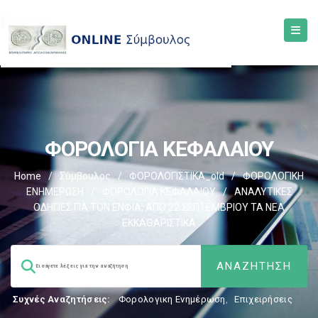
ΦΟΡΟΛΟΓΙΑ ΚΕΦΑΛΑΙΟΥ
Home
/
Σύμβουλος
/
ΦΟΡΟΛΟΓΙΣΤΙΚΑ_old
/
ΦΟΡΟΛΟΓΙΚΗ
ΕΝΗΜΕΡΩΣΗ
/
ΦΟΡΟΛΟΓΙΑ ΚΕΦΑΛΑΙΟΥ
/
ΑΝΑΛΥΤΙΚΕΣ
ΟΔΗΓΙΕΣ ΓΙΑ ΤΟΝ ΕΝΦΙΑ, ΑΠΟ 22 ΣΕΠΤΕΜΒΡΙΟΥ ΤΑ ΝΕΑ
ΕΚΚΑΘΑΡΙΣΤΙΚΑ
Συχνές Αναζητήσεις:
Φορολογικη Ενημέρωση
,
Επιχειρήσεις