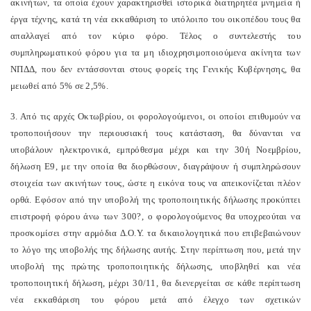
ακινήτων, τα οποία έχουν χαρακτηρισθεί ιστορικά διατηρητέα μνημεία ή
έργα τέχνης, κατά τη νέα εκκαθάριση το υπόλοιπο του οικοπέδου τους θα
απαλλαγεί από τον κύριο φόρο. Τέλος ο συντελεστής του
συμπληρωματικού φόρου για τα μη ιδιοχρησιμοποιούμενα ακίνητα των
ΝΠΔΔ, που δεν εντάσσονται στους φορείς της Γενικής Κυβέρνησης, θα
μειωθεί από 5% σε 2,5%.
3. Από τις αρχές Οκτωβρίου, οι φορολογούμενοι, οι οποίοι επιθυμούν να
τροποποιήσουν την περιουσιακή τους κατάσταση, θα δύνανται να
υποβάλουν ηλεκτρονικά, εμπρόθεσμα μέχρι και την 30ή Νοεμβρίου,
δήλωση Ε9, με την οποία θα διορθώσουν, διαγράψουν ή συμπληρώσουν
στοιχεία των ακινήτων τους, ώστε η εικόνα τους να απεικονίζεται πλέον
ορθά. Εφόσον από την υποβολή της τροποποιητικής δήλωσης προκύπτει
επιστροφή φόρου άνω των 300?, ο φορολογούμενος θα υποχρεούται να
προσκομίσει στην αρμόδια Δ.Ο.Υ. τα δικαιολογητικά που επιβεβαιώνουν
το λόγο της υποβολής της δήλωσης αυτής. Στην περίπτωση που, μετά την
υποβολή της πρώτης τροποποιητικής δήλωσης, υποβληθεί και νέα
τροποποιητική δήλωση, μέχρι 30/11, θα διενεργείται σε κάθε περίπτωση
νέα εκκαθάριση του φόρου μετά από έλεγχο των σχετικών