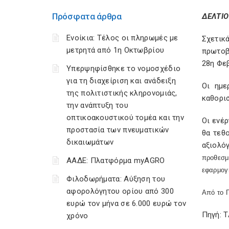
Πρόσφατα άρθρα
ΔΕΛΤΙΟ
Ενοίκια: Τέλος οι πληρωμές με
Σχετικ
μετρητά από 1η Οκτωβρίου
πρωτοβ
28η Φε
Υπερψηφίσθηκε το νομοσχέδιο
για τη διαχείριση και ανάδειξη
Οι ημε
της πολιτιστικής κληρονομιάς,
καθορι
την ανάπτυξη του
οπτικοακουστικού τομέα και την
Οι ενέρ
προστασία των πνευματικών
θα τεθ
δικαιωμάτων
αξιολό
προθεσμ
ΑΑΔΕ: Πλατφόρμα myAGRO
εφαρμογή
Φιλοδωρήματα: Αύξηση του
αφορολόγητου ορίου από 300
Από το 
ευρώ τον μήνα σε 6.000 ευρώ τον
Πηγή: 
χρόνο