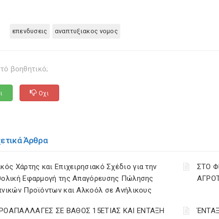
επενδυσεις
αναπτυξιακος νομος
τό βοηθητικό;
ι
Οχι
χετικά Άρθρα
κός Χάρτης και Επιχειρησιακό Σχέδιο για την
ΣΤΟ Φ
θολική Εφαρμογή της Απαγόρευσης Πώλησης
ΑΓΡΟΤ
πνικών Προϊόντων και Αλκοόλ σε Ανήλικους
ΡΟΑΠΑΛΛΑΓΕΣ ΣΕ ΒΑΘΟΣ 15ΕΤΙΑΣ ΚΑΙ ΕΝΤΑΞΗ
ΈΝΤΑΞ