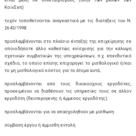
είναι μέλη σε συνεταιρισμούς (πλην των μελών των
ΚοινΣεπ)
τυχόν τοποθετούνται αναγκαστικά με τις διατάξεις του Ν.
2643/1998.
προσλαμβάνονται στο πλαίσιο ένταξης της επιχείρησης σε
οποιοδήποτε άλλο καθεστώς ενίσχυσης για την κάλυψη
σχετικών συμβατικών της υποχρεώσεων, π.χ. επενδυτικό
σχέδιο, το οποίο επίσης επιχορηγεί το μισθολογικό ή/και
το μη μισθολογικό κόστος για τα άτομα αυτά,
προσλαμβάνονται από τους δικαιούχους εργοδότες,
προκειμένου να διαθέσουν τις υπηρεσίες τους σε άλλον
εργοδότη (δευτερογενής ή έμμεσος εργοδότης).
προσλαμβάνονται για να απασχοληθούν με μίσθωση
σύμβαση έργου ή έμμισθη εντολή.