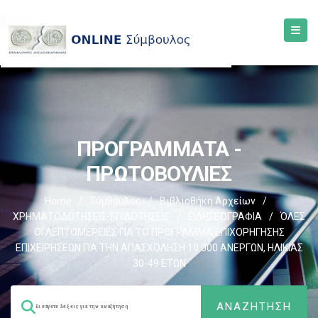
ΠΡΟΓΡΑΜΜΑΤΑ -
ΠΡΩΤΟΒΟΥΛΙΕΣ
Home
/
Σύμβουλος
/
Βιβλιοθήκη Αρχείων
/
ΧΡΗΜΑΤΟΔΟΤΗΣΕΙΣ-ΕΠΙΔΟΤΗΣΕΙΣ
/
ΕΙΔΗΣΕΟΓΡΑΦΙΑ
/
ΌΛΕΣ
ΟΙ ΛΕΠΤΟΜΕΡΕΙΕΣ ΓΙΑ ΤΟ ΠΡΟΓΡΑΜΜΑ ΕΠΙΧΟΡΗΓΗΣΗΣ
ΕΠΙΧΕΙΡΗΣΕΩΝ ΓΙΑ ΤΗΝ ΑΠΑΣΧΟΛΗΣΗ 10.000 ΑΝΕΡΓΩΝ, ΗΛΙΚΙΑΣ
30-49 ΕΤΩΝ