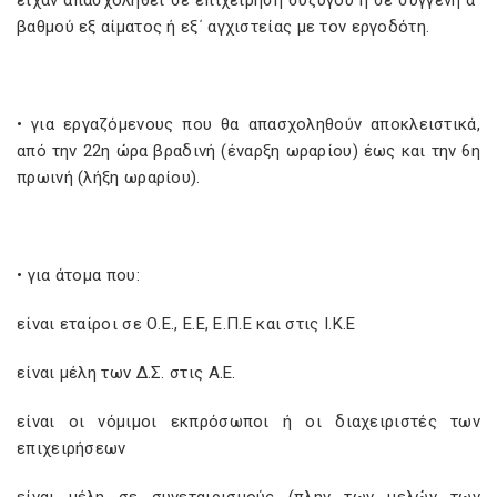
είχαν απασχοληθεί σε επιχείρηση συζύγου ή σε συγγενή α΄
βαθμού εξ αίματος ή εξ΄ αγχιστείας με τον εργοδότη.
• για εργαζόμενους που θα απασχοληθούν αποκλειστικά,
από την 22η ώρα βραδινή (έναρξη ωραρίου) έως και την 6η
πρωινή (λήξη ωραρίου).
• για άτομα που:
είναι εταίροι σε Ο.Ε., Ε.Ε, Ε.Π.Ε και στις Ι.Κ.Ε
είναι μέλη των Δ.Σ. στις Α.Ε.
είναι οι νόμιμοι εκπρόσωποι ή οι διαχειριστές των
επιχειρήσεων