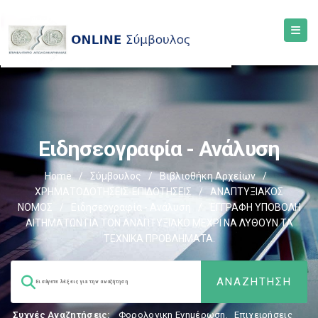
Ειδησεογραφία - Ανάλυση
Home
/
Σύμβουλος
/
Βιβλιοθήκη Αρχείων
/
ΧΡΗΜΑΤΟΔΟΤΗΣΕΙΣ-ΕΠΙΔΟΤΗΣΕΙΣ
/
ΑΝΑΠΤΥΞΙΑΚΟΣ
ΝΟΜΟΣ
/
Ειδησεογραφία - Ανάλυση
/
ΈΓΓΡΑΦΗ ΥΠΟΒΟΛΗ
ΑΙΤΗΜΑΤΩΝ ΓΙΑ ΤΟΝ ΑΝΑΠΤΥΞΙΑΚΟ ΜΕΧΡΙ ΝΑ ΛΥΘΟΥΝ ΤΑ
ΤΕΧΝΙΚΑ ΠΡΟΒΛΗΜΑΤΑ.
Συχνές Αναζητήσεις:
Φορολογικη Ενημέρωση
,
Επιχειρήσεις