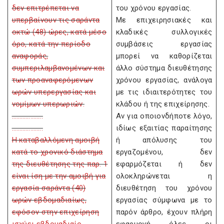
δεν επιτρέπεται να
του χρόνου εργασίας.
υπερβαίνουν τις σαράντα
Με επιχειρησιακές και
οκτώ (48) ώρες, κατά μέσο
κλαδικές συλλογικές
όρο, κατά την περίοδο
συμβάσεις εργασίας
αναφοράς,
μπορεί να καθορίζεται
συμπεριλαμβανομένων και
άλλο σύστημα διευθέτησης
των προαναφερόμενων
χρόνου εργασίας, ανάλογα
ωρών υπερεργασίας και
με τις ιδιαιτερότητες του
νομίμων υπερωριών.
κλάδου ή της επιχείρησης.
………………..
Αν για οποιονδήποτε λόγο,
………………..
ιδίως εξαιτίας παραίτησης
Η καταβαλλόμενη αμοιβή
ή απόλυσης του
κατά το χρονικό διάστημα
εργαζομένου, δεν
της διευθέτησης της παρ. 1
εφαρμόζεται ή δεν
είναι ίση με την αμοιβή για
ολοκληρώνεται η
εργασία σαράντα (40)
διευθέτηση του χρόνου
ωρών εβδομαδιαίως,
εργασίας σύμφωνα με το
εφόσον στην επιχείρηση
παρόν άρθρο, έχουν πλήρη