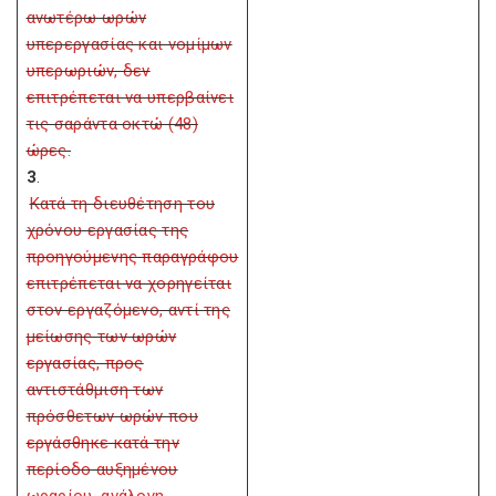
ανωτέρω ωρών
υπερεργασίας και νομίμων
υπερωριών, δεν
επιτρέπεται να υπερβαίνει
τις σαράντα οκτώ (48)
ώρες.
3
.
Κατά τη διευθέτηση του
χρόνου εργασίας της
προηγούμενης παραγράφου
επιτρέπεται να χορηγείται
στον εργαζόμενο, αντί της
μείωσης των ωρών
εργασίας, προς
αντιστάθμιση των
πρόσθετων ωρών που
εργάσθηκε κατά την
περίοδο αυξημένου