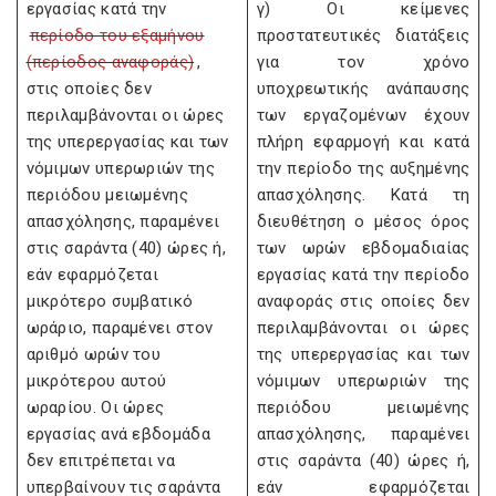
εργασίας κατά την
γ) Οι κείμενες
περίοδο του εξαμήνου
προστατευτικές διατάξεις
(περίοδος αναφοράς)
,
για τον χρόνο
στις οποίες δεν
υποχρεωτικής ανάπαυσης
περιλαμβάνονται οι ώρες
των εργαζομένων έχουν
της υπερεργασίας και των
πλήρη εφαρμογή και κατά
νόμιμων υπερωριών της
την περίοδο της αυξημένης
περιόδου μειωμένης
απασχόλησης. Κατά τη
απασχόλησης, παραμένει
διευθέτηση ο μέσος όρος
στις σαράντα (40) ώρες ή,
των ωρών εβδομαδιαίας
εάν εφαρμόζεται
εργασίας κατά την περίοδο
μικρότερο συμβατικό
αναφοράς στις οποίες δεν
ωράριο, παραμένει στον
περιλαμβάνονται οι ώρες
αριθμό ωρών του
της υπερεργασίας και των
μικρότερου αυτού
νόμιμων υπερωριών της
ωραρίου. Οι ώρες
περιόδου μειωμένης
εργασίας ανά εβδομάδα
απασχόλησης, παραμένει
δεν επιτρέπεται να
στις σαράντα (40) ώρες ή,
υπερβαίνουν τις σαράντα
εάν εφαρμόζεται