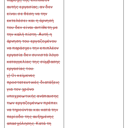
παροχή της επιπλέον
αυτής εργασίας, αν δεν
είναι σε θέση να την
εκτελέσει και η άρνησή
του δεν είναι αντίθετη με
την καλή πίστη. Αυτή η
άρνηση του εργαζομένου
να παράσχει την επιπλέον
εργασία δεν συνιστά λόγο
καταγγελίας της σύμβασης
εργασίας του.
γ) Οι κείμενες
προστατευτικές διατάξεις
για τον χρόνο
υποχρεωτικής ανάπαυσης
των εργαζομένων πρέπει
να τηρούνται και κατά την
περίοδο της αυξημένης
απασχόλησης. Κατά τη