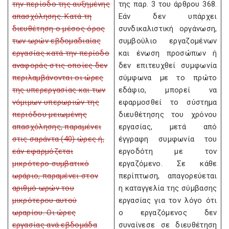
την περίοδο της αυξημένης
της παρ. 3 του άρθρου 368.
απασχόλησης. Κατά τη
Εάν δεν υπάρχει
διευθέτηση ο μέσος όρος
συνδικαλιστική οργάνωση,
των ωρών εβδομαδιαίας
συμβούλιο εργαζομένων
εργασίας κατά την περίοδο
και ένωση προσώπων ή
αναφοράς στις οποίες δεν
δεν επιτευχθεί συμφωνία
περιλαμβάνονται οι ώρες
σύμφωνα με το πρώτο
της υπερεργασίας και των
εδάφιο, μπορεί να
νόμιμων υπερωριών της
εφαρμοσθεί το σύστημα
περιόδου μειωμένης
διευθέτησης του χρόνου
απασχόλησης, παραμένει
εργασίας, μετά από
στις σαράντα (40) ώρες ή,
έγγραφη συμφωνία του
εάν εφαρμόζεται
εργοδότη με τον
μικρότερο συμβατικό
εργαζόμενο. Σε κάθε
ωράριο, παραμένει στον
περίπτωση, απαγορεύεται
αριθμό ωρών του
η καταγγελία της σύμβασης
μικρότερου αυτού
εργασίας για τον λόγο ότι
ωραρίου. Οι ώρες
ο εργαζόμενος δεν
εργασίας ανά εβδομάδα
συναίνεσε σε διευθέτηση