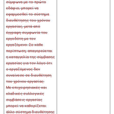
σύμφωνα με το πρώτο
εδάφιο, μπορεί να
εφαρμοσθεί το σύστημα
διευθέτησης του χρόνου
εργασίας, μετά από
έγγραφη συμφωνία του
εργοδότη με τον
εργαζόμενο. Σε κάθε
περίπτωση, απαγορεύεται
η καταγγελία της σύμβασης
εργασίας για τον λόγο ότι
ο εργαζόμενος δεν
συναίνεσε σε διευθέτηση
του χρόνου εργασίας.
Με επιχειρησιακές και
κλαδικές συλλογικές
συμβάσεις εργασίας
μπορεί να καθορίζεται
άλλο σύστημα διευθέτησης