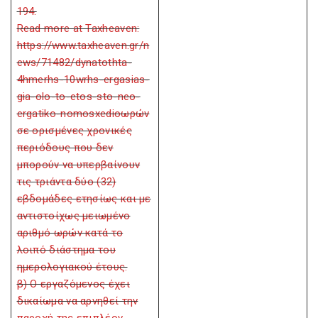
194.
Read more at Taxheaven:
https://www.taxheaven.gr/n
ews/71482/dynatothta-
4hmerhs-10wrhs-ergasias-
gia-olo-to-etos-sto-neo-
ergatiko-nomosxedioωρών
σε ορισμένες χρονικές
περιόδους που δεν
μπορούν να υπερβαίνουν
τις τριάντα δύο (32)
εβδομάδες ετησίως και με
αντιστοίχως μειωμένο
αριθμό ωρών κατά το
λοιπό διάστημα του
ημερολογιακού έτους.
β) Ο εργαζόμενος έχει
δικαίωμα να αρνηθεί την