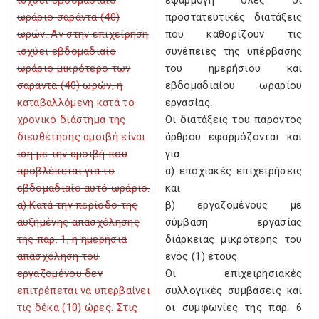
ισχύει εβδομαδιαίο
εφαρμογή όλες οι
ωράριο σαράντα (40)
προστατευτικές διατάξεις
ωρών. Αν στην επιχείρηση
που καθορίζουν τις
ισχύει εβδομαδιαίο
συνέπειες της υπέρβασης
ωράριο μικρότερο των
του ημερήσιου και
σαράντα (40) ωρών, η
εβδομαδιαίου ωραρίου
καταβαλλόμενη κατά το
εργασίας.
χρονικό διάστημα της
Οι διατάξεις του παρόντος
διευθέτησης αμοιβή είναι
άρθρου εφαρμόζονται και
ίση με την αμοιβή που
για:
προβλέπεται για το
α) εποχιακές επιχειρήσεις
εβδομαδιαίο αυτό ωράριο.
και
α) Κατά την περίοδο της
β) εργαζομένους με
αυξημένης απασχόλησης
σύμβαση εργασίας
της παρ. 1, η ημερήσια
διάρκειας μικρότερης του
απασχόληση του
ενός (1) έτους.
εργαζομένου δεν
Οι επιχειρησιακές
επιτρέπεται να υπερβαίνει
συλλογικές συμβάσεις και
τις δέκα (10) ώρες. Στις
οι συμφωνίες της παρ. 6