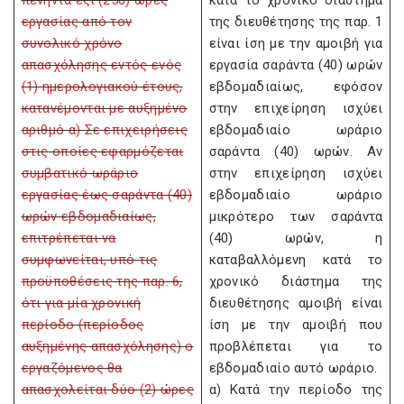
πενήντα έξι (256) ώρες
κατά το χρονικό διάστημα
εργασίας από τον
της διευθέτησης της παρ. 1
συνολικό χρόνο
είναι ίση με την αμοιβή για
απασχόλησης εντός ενός
εργασία σαράντα (40) ωρών
(1) ημερολογιακού έτους,
εβδομαδιαίως, εφόσον
κατανέμονται με αυξημένο
στην επιχείρηση ισχύει
αριθμό α) Σε επιχειρήσεις
εβδομαδιαίο ωράριο
στις οποίες εφαρμόζεται
σαράντα (40) ωρών. Αν
συμβατικό ωράριο
στην επιχείρηση ισχύει
εργασίας έως σαράντα (40)
εβδομαδιαίο ωράριο
ωρών εβδομαδιαίως,
μικρότερο των σαράντα
επιτρέπεται να
(40) ωρών, η
συμφωνείται, υπό τις
καταβαλλόμενη κατά το
προϋποθέσεις της παρ. 6,
χρονικό διάστημα της
ότι για μία χρονική
διευθέτησης αμοιβή είναι
περίοδο (περίοδος
ίση με την αμοιβή που
αυξημένης απασχόλησης) ο
προβλέπεται για το
εργαζόμενος θα
εβδομαδιαίο αυτό ωράριο.
απασχολείται δύο (2) ώρες
α) Κατά την περίοδο της