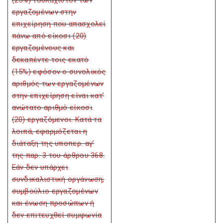
(25%) τουλάχιστον των
εργαζομένων στην
επιχείρηση που απασχολεί
πάνω από είκοσι (20)
εργαζομένους και
δεκαπέντε τοις εκατό
(15%) εφόσον ο συνολικός
αριθμός των εργαζομένων
στην επιχείρηση είναι κατ’
ανώτατο αριθμό είκοσι
(20) εργαζόμενοι. Κατά τα
λοιπά, εφαρμόζεται η
διάταξη της υποπερ. αγ’
της παρ. 3 του άρθρου 368.
Εάν δεν υπάρχει
συνδικαλιστική οργάνωση,
συμβούλιο εργαζομένων
και ένωση προσώπων ή
δεν επιτευχθεί συμφωνία