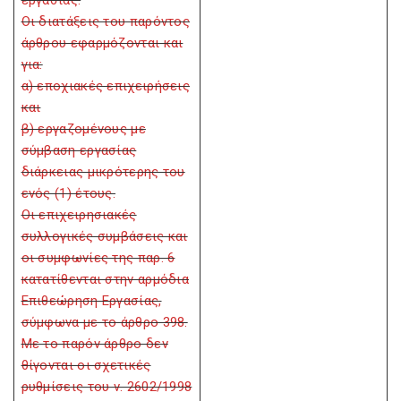
εργασίας.
Οι διατάξεις του παρόντος
άρθρου εφαρμόζονται και
για:
α) εποχιακές επιχειρήσεις
και
β) εργαζομένους με
σύμβαση εργασίας
διάρκειας μικρότερης του
ενός (1) έτους.
Οι επιχειρησιακές
συλλογικές συμβάσεις και
οι συμφωνίες της παρ. 6
κατατίθενται στην αρμόδια
Επιθεώρηση Εργασίας,
σύμφωνα με το άρθρο 398.
Με το παρόν άρθρο δεν
θίγονται οι σχετικές
ρυθμίσεις του ν. 2602/1998