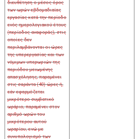
διευθέτηση ο μέσος όρος
των ωρών εβδομαδιαίας
εργασίας κατά την περίοδο
ενός ημερολογιακού έτους
(περίοδος αναφοράς), στις
οποίες δεν
περιλαμβάνονται οι ώρες
της υπερεργασίας και των
νόμιμων υπερωριών της
περιόδου μειωμένης
απασχόλησης, παραμένει
στις σαράντα (40) ώρες ή,
εάν εφαρμόζεται
μικρότερο συμβατικό
ωράριο, παραμένει στον
αριθμό ωρών του
μικρότερου αυτού
ωραρίου, ενώ με
συνυπολογισμό των