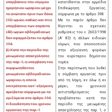
υπερβάσεις του νόμιμου
κατατίθενται στην αρμόδια
ημερήσιου ωραρίου μέχρι
Επιθεώρηση Εργασίας,
το ανώτατο όριο των δέκα
σύμφωνα με το άρθρο 398.
(10) ωρών, καθώς και στις
Με το παρόν άρθρο δεν
υπερβάσεις των σαράντα
θίγονται οι σχετικές
(40) ωρών εβδομαδιαίως
ρυθμίσεις του ν. 2602/1998
δεν εφαρμόζεται το άρθρο
(Α’ 83) ή άλλων ειδικών
194.
νόμων, που αποσκοπούν
β) Κατά την περίοδο της
στην εξυγίανση φορέων
μειωμένης απασχόλησης
του ευρύτερου δημόσιου
της παρ. 1, η υπέρβαση του
τομέα.
συμφωνηθέντος
Στην περίπτωση που λυθεί
μειωμένου εβδομαδιαίου
η σύμβαση εργασίας πριν
ωραρίου, η οποία
από τη λήψη, εν όλω ή εν
επιτρέπεται κατ` εξαίρεση,
μέρει, του χρονικού
αμείβεται σύμφωνα με τα
αντισταθμίσματος που
οριζόμενα στο άρθρο 194.
προβλέπεται κατά την
Η διευθέτηση του χρόνου
περίοδο της μειωμένης
εργασίας της παρ. 1
απασχόλησης της παρ. 1, ο