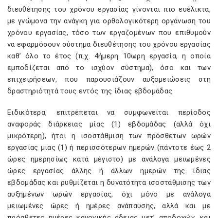
διευθέτησης του χρόνου εργασίας γίνονται πιο ευέλικτα,
με γνώμονα την ανάγκη για ορθολογικότερη οργάνωση του
χρόνου εργασίας, τόσο των εργαζομένων που επιθυμούν
να εφαρμόσουν σύστημα διευθέτησης του χρόνου εργασίας
καθ’ όλο το έτος (π.χ. 4ήμερη 10ωρη εργασία, η οποία
εμποδίζεται από το ισχύον σύστημα), όσο και των
επιχειρήσεων, που παρουσιάζουν αυξομειώσεις στη
δραστηριότητά τους εντός της ίδιας εβδομάδας.
Ειδικότερα, επιτρέπεται να συμφωνείται περίοδος
αναφοράς διάρκειας μίας (1) εβδομάδας (αλλά όχι
μικρότερη), ήτοι η ισοστάθμιση των πρόσθετων ωρών
εργασίας μιας (1) ή περισσότερων ημερών (πάντοτε έως 2
ώρες ημερησίως κατά μέγιστο) με ανάλογα μειωμένες
ώρες εργασίας άλλης ή άλλων ημερών της ίδιας
εβδομάδας και ρυθμίζεται η δυνατότητα ισοστάθμισης των
αυξημένων ωρών εργασίας, όχι μόνο με ανάλογα
μειωμένες ώρες ή ημέρες ανάπαυσης, αλλά και με
πρόσθετες ημέρες κανονικής άδειας μετ’ αποδοχών, και