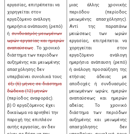
εργασίας, επιτρέπεται να
μιας άλλης χρονικής
χορηγείται στον
περιόδου (περίοδος
εργαζόμενο ανάλογη
μειωμένης απασχόλησης).
ημερήσια ανάπαυση (ρεπό)
Αντί της παραπάνω
ή
συνδυασμός μειωμένων
μειώσεως των ωρών
ωρών εργασίας και ημερών
εργασίας, επιτρέπεται να
αναπαύσεως
. Το χρονικό
χορηγείται στον
διάστημα των περιόδων
εργαζόμενο ανάλογη
αυξημένης και μειωμένης
ημερήσια ανάπαυση (ρεπό)
απασχόλησης δεν
ή ανάλογη προσαύξηση της
υπερβαίνει συνολικά τους
ετήσιας άδειας με
έξι (6) μήνες σε διάστημα
αποδοχές ή συνδυασμός
δώδεκα (12) μηνών
μειωμένων ωρών, ημερών
(περίοδος αναφοράς).
αναπαύσεως και ημερών
β) Ο εργαζόμενος έχει
αδείας. Το χρονικό
δικαίωμα να αρνηθεί την
διάστημα των περιόδων
παροχή της επιπλέον
αυξημένης και μειωμένης
αυτής εργασίας, αν δεν
απασχόλησης δεν