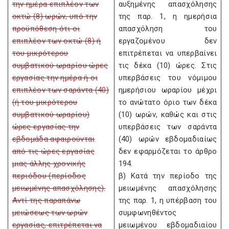
την ημέρα επιπλέον των
αυξημένης απασχόλησης
οκτώ (8) ωρών, υπό την
της παρ. 1, η ημερήσια
προϋπόθεση ότι οι
απασχόληση του
επιπλέον των οκτώ (8) ή
εργαζομένου δεν
του μικρότερου
επιτρέπεται να υπερβαίνει
συμβατικού ωραρίου ώρες
τις δέκα (10) ώρες. Στις
εργασίας την ημέρα ή οι
υπερβάσεις του νόμιμου
επιπλέον των σαράντα (40)
ημερήσιου ωραρίου μέχρι
(ή του μικρότερου
το ανώτατο όριο των δέκα
συμβατικού ωραρίου)
(10) ωρών, καθώς και στις
ώρες εργασίας την
υπερβάσεις των σαράντα
εβδομάδα αφαιρούνται
(40) ωρών εβδομαδιαίως
από τις ώρες εργασίας
δεν εφαρμόζεται το άρθρο
μιας άλλης χρονικής
194.
περιόδου (περίοδος
β) Κατά την περίοδο της
μειωμένης απασχόλησης).
μειωμένης απασχόλησης
Αντί της παραπάνω
της παρ. 1, η υπέρβαση του
μειώσεως των ωρών
συμφωνηθέντος
εργασίας, επιτρέπεται να
μειωμένου εβδομαδιαίου