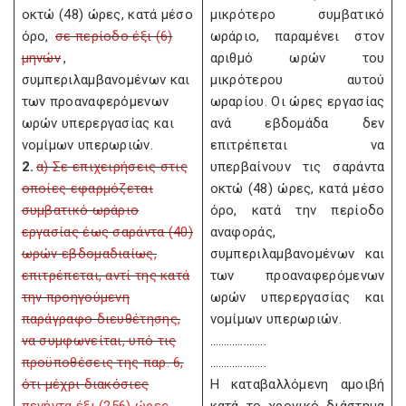
οκτώ (48) ώρες, κατά μέσο
μικρότερο συμβατικό
όρο,
σε περίοδο έξι (6)
ωράριο, παραμένει στον
μηνών
,
αριθμό ωρών του
συμπεριλαμβανομένων και
μικρότερου αυτού
των προαναφερόμενων
ωραρίου. Οι ώρες εργασίας
ωρών υπερεργασίας και
ανά εβδομάδα δεν
νομίμων υπερωριών.
επιτρέπεται να
2.
α) Σε επιχειρήσεις στις
υπερβαίνουν τις σαράντα
οποίες εφαρμόζεται
οκτώ (48) ώρες, κατά μέσο
συμβατικό ωράριο
όρο, κατά την περίοδο
εργασίας έως σαράντα (40)
αναφοράς,
ωρών εβδομαδιαίως,
συμπεριλαμβανομένων και
επιτρέπεται, αντί της κατά
των προαναφερόμενων
την προηγούμενη
ωρών υπερεργασίας και
παράγραφο διευθέτησης,
νομίμων υπερωριών.
να συμφωνείται, υπό τις
………………..
προϋποθέσεις της παρ. 6,
………………..
ότι μέχρι διακόσιες
Η καταβαλλόμενη αμοιβή