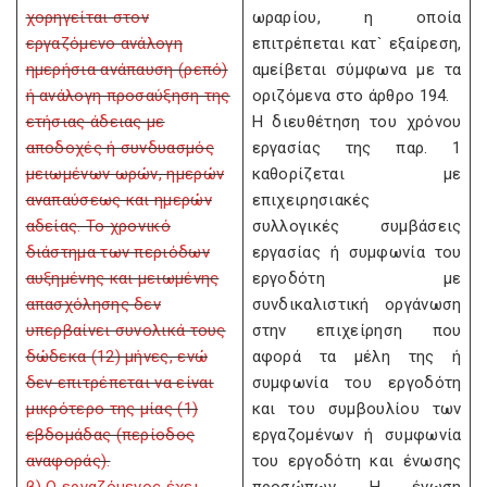
χορηγείται στον
ωραρίου, η οποία
εργαζόμενο ανάλογη
επιτρέπεται κατ` εξαίρεση,
ημερήσια ανάπαυση (ρεπό)
αμείβεται σύμφωνα με τα
ή ανάλογη προσαύξηση της
οριζόμενα στο άρθρο 194.
ετήσιας άδειας με
Η διευθέτηση του χρόνου
αποδοχές ή συνδυασμός
εργασίας της παρ. 1
μειωμένων ωρών, ημερών
καθορίζεται με
αναπαύσεως και ημερών
επιχειρησιακές
αδείας. Το χρονικό
συλλογικές συμβάσεις
διάστημα των περιόδων
εργασίας ή συμφωνία του
αυξημένης και μειωμένης
εργοδότη με
απασχόλησης δεν
συνδικαλιστική οργάνωση
υπερβαίνει συνολικά τους
στην επιχείρηση που
δώδεκα (12) μήνες, ενώ
αφορά τα μέλη της ή
δεν επιτρέπεται να είναι
συμφωνία του εργοδότη
μικρότερο της μίας (1)
και του συμβουλίου των
εβδομάδας (περίοδος
εργαζομένων ή συμφωνία
αναφοράς).
του εργοδότη και ένωσης