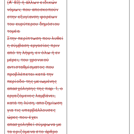
(Α’ 83) ή άλλων ειδικών
νόμων, που αποσκοπούν
στην εξυγίανση φορέων
του ευρύτερου δημόσιου
τομέα.
Στην περίπτωση που λυθεί
η σύμβαση εργασίας πριν
από τη λήψη, εν όλω ή εν
μέρει, του χρονικού
αντισταθμίσματος που
προβλέπεται κατά την
περίοδο της μειωμένης
απασχόλησης της παρ. 1, ο
εργαζόμενος λαμβάνει,
κατά τη λύση, αποζημίωση
για τις υπερβάλλουσες
ώρες που έχει
απασχοληθεί σύμφωνα με
τα οριζόμενα στο άρθρο