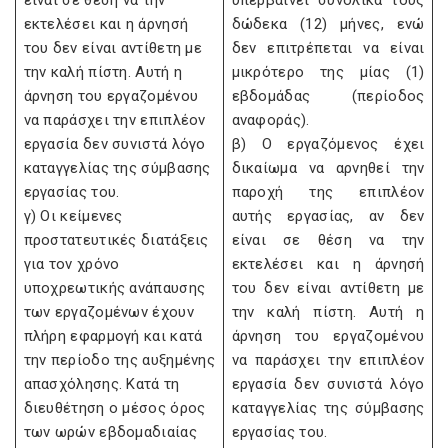
είναι σε θέση να την
υπερβαίνει συνολικά τους
εκτελέσει και η άρνησή
δώδεκα (12) μήνες, ενώ
του δεν είναι αντίθετη με
δεν επιτρέπεται να είναι
την καλή πίστη. Αυτή η
μικρότερο της μίας (1)
άρνηση του εργαζομένου
εβδομάδας (περίοδος
να παράσχει την επιπλέον
αναφοράς).
εργασία δεν συνιστά λόγο
β) Ο εργαζόμενος έχει
καταγγελίας της σύμβασης
δικαίωμα να αρνηθεί την
εργασίας του.
παροχή της επιπλέον
γ) Οι κείμενες
αυτής εργασίας, αν δεν
προστατευτικές διατάξεις
είναι σε θέση να την
για τον χρόνο
εκτελέσει και η άρνησή
υποχρεωτικής ανάπαυσης
του δεν είναι αντίθετη με
των εργαζομένων έχουν
την καλή πίστη. Αυτή η
πλήρη εφαρμογή και κατά
άρνηση του εργαζομένου
την περίοδο της αυξημένης
να παράσχει την επιπλέον
απασχόλησης. Κατά τη
εργασία δεν συνιστά λόγο
διευθέτηση ο μέσος όρος
καταγγελίας της σύμβασης
των ωρών εβδομαδιαίας
εργασίας του.