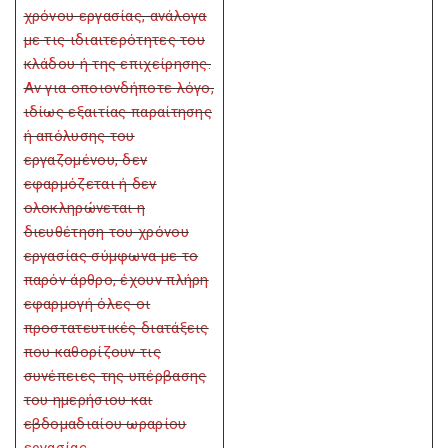
χρόνου εργασίας, ανάλογα
με τις ιδιαιτερότητες του
κλάδου ή της επιχείρησης.
Αν για οποιονδήποτε λόγο,
ιδίως εξαιτίας παραίτησης
ή απόλυσης του
εργαζομένου, δεν
εφαρμόζεται ή δεν
ολοκληρώνεται η
διευθέτηση του χρόνου
εργασίας σύμφωνα με το
παρόν άρθρο, έχουν πλήρη
εφαρμογή όλες οι
προστατευτικές διατάξεις
που καθορίζουν τις
συνέπειες της υπέρβασης
του ημερήσιου και
εβδομαδιαίου ωραρίου