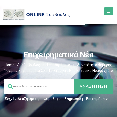
Επιχειρηματικά Νέα
Home
/
Σύμβουλος
/
Επικαιρότητα
/
Δυνατότητα 4ήμερης
10ωρης Εργασίας Για Όλο Το Έτος Στο Νέο Εργατικό Νομοσχέδιο
Συχνές Αναζητήσεις:
Φορολογικη Ενημέρωση
,
Επιχειρήσεις