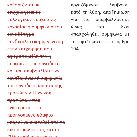
καθορίζεται με
εργαζόμενος λαμβάνει,
επιχειρησιακές
κατά τη λύση, αποζημίωση
συλλογικές συμβάσεις
για τις υπερβάλλουσες
εργασίας ή συμφωνία του
ώρες που έχει
εργοδότη με
απασχοληθεί σύμφωνα με
συνδικαλιστική οργάνωση
τα οριζόμενα στο άρθρο
στην επιχείρηση που
194.
αφορά τα μέλη της ή
συμφωνία του εργοδότη
και του συμβουλίου των
εργαζομένων ή συμφωνία
του εργοδότη και ένωσης
προσώπων. Η ένωση
προσώπων που
αναφέρεται στο
προηγούμενο εδάφιο
μπορεί να συσταθεί από το
είκοσι πέντε τοις εκατό