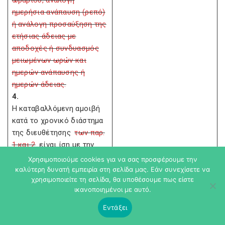
ωραρίου, ανάλογη
ημερήσια ανάπαυση (ρεπό)
ή ανάλογη προσαύξηση της
ετήσιας άδειας με
αποδοχές ή συνδυασμός
μειωμένων ωρών και
ημερών ανάπαυσης ή
ημερών άδειας.
4.
Η καταβαλλόμενη αμοιβή
κατά το χρονικό διάστημα
της διευθέτησης
των παρ.
1 και 2
είναι ίση με την
αμοιβή για εργασία
Χρησιμοποιούμε cookies για να σας προσφέρουμε την
σαράντα (40) ωρών
καλύτερη δυνατή εμπειρία στη σελίδα μας. Εάν συνεχίσετε να
χρησιμοποιείτε τη σελίδα, θα υποθέσουμε πως είστε
εβδομαδιαίως, εφόσον
ικανοποιημένοι με αυτό.
στην επιχείρηση ισχύει
εβδομαδιαίο ωράριο
Εντάξει
σαράντα (40) ωρών. Αν