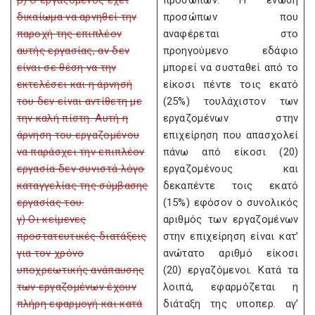
β) Ο εργαζόμενος έχει
προσώπων. Η ένωση
δικαίωμα να αρνηθεί την
προσώπων που
παροχή της επιπλέον
αναφέρεται στο
αυτής εργασίας, αν δεν
προηγούμενο εδάφιο
είναι σε θέση να την
μπορεί να συσταθεί από το
εκτελέσει και η άρνησή
είκοσι πέντε τοις εκατό
του δεν είναι αντίθετη με
(25%) τουλάχιστον των
την καλή πίστη. Αυτή η
εργαζομένων στην
άρνηση του εργαζομένου
επιχείρηση που απασχολεί
να παράσχει την επιπλέον
πάνω από είκοσι (20)
εργασία δεν συνιστά λόγο
εργαζομένους και
καταγγελίας της σύμβασης
δεκαπέντε τοις εκατό
εργασίας του.
(15%) εφόσον ο συνολικός
γ) Οι κείμενες
αριθμός των εργαζομένων
προστατευτικές διατάξεις
στην επιχείρηση είναι κατ’
για τον χρόνο
ανώτατο αριθμό είκοσι
υποχρεωτικής ανάπαυσης
(20) εργαζόμενοι. Κατά τα
των εργαζομένων έχουν
λοιπά, εφαρμόζεται η
πλήρη εφαρμογή και κατά
διάταξη της υποπερ. αγ’