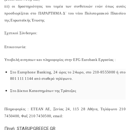
iii) οι δραστηριότητες του τομέα των συνθετικών ινών όπως αυτός
προσδιορίζεται στο ΠΑΡΑΡΤΗΜΑ Δ΄ του νέου Πολυτομεακού Πλαισίου
της Ευρωπαϊκής Ένωσης
Σχετικοί Σύνδεσμοι:
Επικοινωνία:
Υποβολή αιτησεων και πληροφορίες στην EFG Eurobank Εργασίας :
Στο Europhone Banking, 24 ώρες το 24ωρο, στο 210-9555000 ή στο
801 111 1144 από σταθερό τηλέφωνο.
Στο Δίκτυο Καταστημάτων της Τράπεζας
Πληροφορίες : ΕΤΕΑΝ ΑΕ, Ξενίας 24, 115 28 Αθήνα, Τηλέφωνο 210
7450400, Φαξ 210 7450500, email:
Πηγή: STARUPGREECE.GR