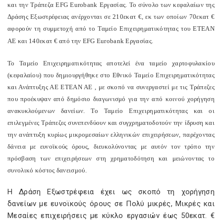
και την Τράπεζα EFG Eurobank Εργασίας. Το σύνολο των κεφαλαίων της
Δράσης Εξωστρέφειας ανέρχονται σε 210εκατ €, εκ των οποίων 70εκατ €
αφορούν τη συμμετοχή από το Ταμείο Επιχειρηματικότητας του ΕΤΕΑΝ
ΑΕ και 140εκατ € από την EFG Eurobank Εργασίας.
Το Ταμείο Επιχειρηματικότητας αποτελεί ένα ταμείο χαρτοφυλακίου
(κεφαλαίου) που δημιουργήθηκε στο Εθνικό Ταμείο Επιχειρηματικότητας
και Ανάπτυξης ΑΕ ΕΤΕΑΝ ΑΕ , με σκοπό να συνεργαστεί με τις Τράπεζες
που προέκυψαν από δημόσιο διαγωνισμό για την από κοινού χορήγηση
ανακυκλούμενων δανείων. Το Ταμείο Επιχειρηματικότητας και οι
επιλεγμένες Τράπεζες συνεπενδύουν και συγχρηματοδοτούν την ίδρυση και
την ανάπτυξη κυρίως μικρομεσαίων ελληνικών επιχειρήσεων, παρέχοντας
δάνεια με ευνοϊκούς όρους, διευκολύνοντας με αυτόν τον τρόπο την
πρόσβαση των επιχειρήσεων στη χρηματοδότηση και μειώνοντας το
συνολικό κόστος δανεισμού.
Η Δράση Εξωστρέφεια έχει ως σκοπό τη χορήγηση
δανείων με ευνοϊκούς όρους σε Πολύ μικρές, Μικρές και
Μεσαίες επιχειρήσεις με κύκλο εργασιών έως 50εκατ. €