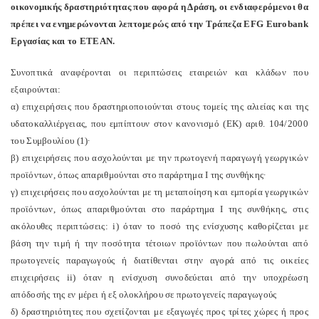
οικονομικής δραστηριότητας που αφορά η Δράση, οι ενδιαφερόμενοι θα
πρέπει να ενημερώνονται λεπτομερώς από την Τράπεζα EFG Eurobank
Εργασίας και το ΕΤΕΑΝ.
Συνοπτικά αναφέρονται οι περιπτώσεις εταιρειών και κλάδων που
εξαιρούνται:
α) επιχειρήσεις που δραστηριοποιούνται στους τομείς της αλιείας και της
υδατοκαλλιέργειας, που εμπίπτουν στον κανονισμό (ΕΚ) αριθ. 104/2000
του Συμβουλίου (1)·
β) επιχειρήσεις που ασχολούνται με την πρωτογενή παραγωγή γεωργικών
προϊόντων, όπως απαριθμούνται στο παράρτημα I της συνθήκης·
γ) επιχειρήσεις που ασχολούνται με τη μεταποίηση και εμπορία γεωργικών
προϊόντων, όπως απαριθμούνται στο παράρτημα I της συνθήκης, στις
ακόλουθες περιπτώσεις: i) όταν το ποσό της ενίσχυσης καθορίζεται με
βάση την τιμή ή την ποσότητα τέτοιων προϊόντων που πωλούνται από
πρωτογενείς παραγωγούς ή διατίθενται στην αγορά από τις οικείες
επιχειρήσεις ii) όταν η ενίσχυση συνοδεύεται από την υποχρέωση
απόδοσής της εν μέρει ή εξ ολοκλήρου σε πρωτογενείς παραγωγούς
δ) δραστηριότητες που σχετίζονται με εξαγωγές προς τρίτες χώρες ή προς