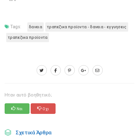
Tags:
δανεια
τραπεζικα προϊοντα - δανεια - εγγυησεις
τραπεζικα προϊοντα
Ηταν αυτό βοηθητικό;
Ναι
Οχι
Σχετικά Άρθρα