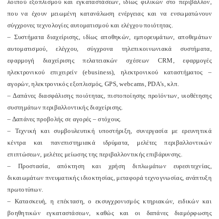
λοιπού εξοπλισμού και εγκαταστάσεων, ιδίως φιλικών στο περιβάλλον,
που να έχουν μειωμένη κατανάλωση ενέργειας και να ενσωματώνουν
σύγχρονες τεχνολογίες αυτοματισμού και ελέγχου ποιότητας.
– Συστήματα διαχείρισης, ιδίως αποθηκών, εμπορευμάτων, αποθεμάτων
αυτοματισμού, ελέγχου, σύγχρονα τηλεπικοινωνιακά συστήματα,
εφαρµογή διαχείρισης πελατειακών σχέσεων CRM, εφαρµογές
ηλεκτρονικού επιχειρείν (ebusiness), ηλεκτρονικού καταστήµατος –
αγορών, ηλεκτρονικός εξοπλισµός, GPS, webcams, PDA’s, κλπ.
– Δαπάνες διασφάλισης ποιότητας, πιστοποίησης προϊόντων, υιοθέτησης
συστημάτων περιβαλλοντικής διαχείρισης.
– Δαπάνες προβολής σε αγορές – στόχους.
– Τεχνική και συμβουλευτική υποστήριξη, συνεργασία με ερευνητικά
κέντρα και πανεπιστημιακά ιδρύματα, μελέτες περιβαλλοντικών
επιπτώσεων, μελέτες μείωσης της περιβαλλοντικής επιβάρυνσης.
– Προστασία, απόκτηση και χρήση διπλωμάτων ευρεσιτεχνίας,
δικαιωμάτων πνευματικής ιδιοκτησίας, μεταφορά τεχνογνωσίας, ανάπτυξη
πρωτοτύπων.
– Κατασκευή, η επέκταση, ο εκσυγχρονισμός κτηριακών, ειδικών και
βοηθητικών εγκαταστάσεων, καθώς και οι δαπάνες διαμόρφωσης