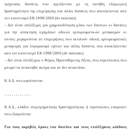
τρέχουσες δαπάνες που σχετίζονται με τη συνήθη εξαγωγική
δραστηριότητα της επιχείρησης και άλλες δαπάνες που αποκλείονται από
τον κανονισμό ΕΚ 1998/2006 (de minimis).
– Δεν είναι επιλέξιμες για χρηματοδότηση μέσω των δανείων οι δαπάνες
για την απόκτηση οχημάτων οδικών εμπορευματικών μεταφορών οι
οποίες χορηγούνται σε επιχειρήσεις που εκτελούν οδικές εμπορευματικές
μεταφορές για λογαριασμό τρίτων και άλλες δαπάνες που αποκλείονται
από τον κανονισμό ΕΚ 1998/2006 (de minimis).
– Δεν είναι επιλέξιμος ο Φόρος Προστιθέμενης Αξίας, στις περιπτώσεις που
μπορεί να ανακτηθεί ακόμα και αν δεν ανακτάται.
Κ.Α.Δ. που ωφελούνται:
,
,
,
,
,
,
,
,
,
,
,
,
,
,
Κ.Α.Δ., κλάδοι επιχειρηματικής δραστηριότητας ή περιπτώσεις εταιρειών
που εξαιρούνται:
Για τους ακριβείς όρους του δανείου και τους επιλέξιμους κλάδους