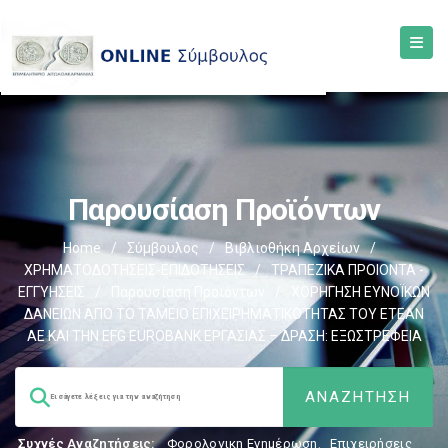
Παρουσίαση Προϊόντων
Home
/
Σύμβουλος
/
Βιβλιοθήκη Αρχείων
/
ΧΡΗΜΑΤΟΔΟΤΗΣΕΙΣ-ΕΠΙΔΟΤΗΣΕΙΣ
/
ΤΡΑΠΕΖΙΚΑ ΠΡΟΙΟΝΤΑ -
ΕΓΓΥΗΣΕΙΣ
/
Παρουσίαση Προϊόντων
/
ΧΟΡΗΓΗΣΗ ΕΥΝΟΪΚΩΝ
ΔΑΝΕΙΩΝ ΑΠΟ ΤΟ ΤΑΜΕΙΟ ΕΠΙΧΕΙΡΗΜΑΤΙΚΟΤΗΤΑΣ ΤΟΥ ΕΤΕΑΝ
ΑΕ ΚΑΙ ΤΗΝ EFG EUROBANK ΕΡΓΑΣΙΑΣ – ΔΡΑΣΗ: ΕΞΩΣΤΡΕΦΕΙΑ
Συχνές Αναζητήσεις:
Φορολογικη Ενημέρωση
,
Επιχειρήσεις