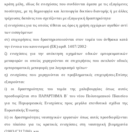
κράτη μέλη, ιδίως δε ενισχύσεις που συνδέονται άμεσα με τις εξαγόμενες
ποσότητες, με τη δημιουργία και λειτουργία δικτύου διανομής ή με άλλες
τρέχουσες δαπάνες που σχετίζονται με εξαγωγική δραστηριότητα·
ε) ενισχύσεις για τις οποίες τίθεται ως όρος η χρήση εγχώριων αγαθών αντί
των εισαγόμενων
στ) επιχειρήσεις που δραστηριοποιούνται στον τομέα του άνθρακα κατά
την έννοια του κανονισμού (ΕΚ) αριθ. 1407/2002·
ζ) ενισχύσεις για την απόκτηση οχημάτων οδικών εμπορευματικών
μεταφορών οι οποίες χορηγούνται σε επιχειρήσεις που εκτελούν οδικές
εμπορευματικές μεταφορές για λογαριασμό τρίτων·
η) ενισχύσεις που χορηγούνται σε προβληματικές επιχειρήσεις.
Επίσης
εξαιρούνται:
i) οι δραστηριότητες του τομέα της χαλυβουργίας όπως αυτός
προσδιορίζεται στο ΠΑΡΑΡΤΗΜΑ Β΄ του νέου Πολυτομεακού Πλαισίου
για τις Περιφερειακές Ενισχύσεις προς μεγάλα επενδυτικά σχέδια της
Ευρωπαϊκής Ένωσης
ii) οι δραστηριότητες ναυπηγικών εργασιών όπως αυτές προσδιορίζονται
στο πλαίσιο για τις κρατικές ενισχύσεις στη ναυπηγική βιομηχανία
(2003/C317/06), και,