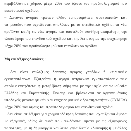
περιβάλλοντος χώρου, μέχρι 20% του ύψους του προϋπολογισμού του
επενδυτικού σχεδίου.
– Δαπάνες αγοράς πρώτων υλών, εμπορευμάτων, συσκευασιών και
υπηρεσιών, που σχετίζονται απολύτως με το επενδυτικό σχέδιο, τα νέα
προϊόντα και/ή τις νέες αγορές και αποτελούν συνθήκη απαραίτητη της
υλοποίησης του επενδυτικού σχεδίου και της λειτουργίας της επιχείρησης
μέχρι 20% του προϋπολογισμού του επενδυτικού σχεδίου.
Μη επιλέξιμες δαπάνες :
– Δεν είναι επιλέξιμες δαπάνες αγοράς γηπέδων ή κτιριακών
εγκαταστάσεων. Εξαιρείται η αγορά κτιριακών εγκαταστάσεων των
οποίων επιτρέπεται η μεταβίβαση σύμφωνα με την ισχύουσα νομοθεσία
Ελλάδος και Ευρωπαϊκής ΄Ενωσης και βρίσκονται σε οργανωμένους
υποδοχείς μεταποιητικών και επιχειρηματικών δραστηριοτήτων (ΟΥΜΕΔ)
μέχρι 20% του ύψους του προϋπολογισμού του επενδυτικού σχεδίου.
– Δεν είναι επιλέξιμες για χρηματοδότηση δαπάνες που σχετίζονται άμεσα
με εξαγωγές, ιδίως δε αυτές που συνδέονται άμεσα με τις εξαγόμενες
ποσότητες, με τη δημιουργία και λειτουργία δικτύου διανομής ή με άλλες