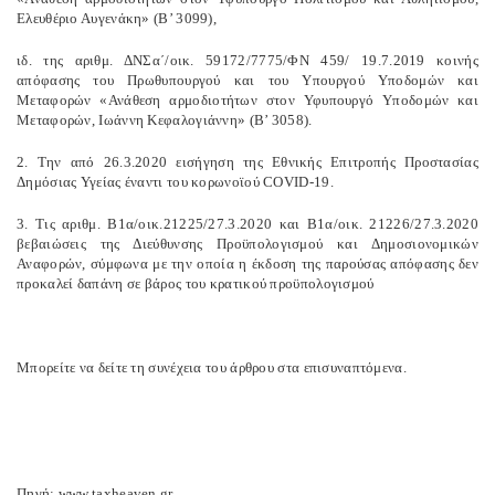
Ελευθέριο Αυγενάκη» (Β’ 3099),
ιδ. της αριθμ. ΔΝΣα΄/οικ. 59172/7775/ΦΝ 459/ 19.7.2019 κοινής
απόφασης του Πρωθυπουργού και του Υπουργού Υποδομών και
Μεταφορών «Ανάθεση αρμοδιοτήτων στον Υφυπουργό Υποδομών και
Μεταφορών, Ιωάννη Κεφαλογιάννη» (Β’ 3058).
2. Την από 26.3.2020 εισήγηση της Εθνικής Επιτροπής Προστασίας
Δημόσιας Υγείας έναντι του κορωνοϊού COVID-19.
3. Τις αριθμ. Β1α/οικ.21225/27.3.2020 και Β1α/οικ. 21226/27.3.2020
βεβαιώσεις της Διεύθυνσης Προϋπολογισμού και Δημοσιονομικών
Αναφορών, σύμφωνα με την οποία η έκδοση της παρούσας απόφασης δεν
προκαλεί δαπάνη σε βάρος του κρατικού προϋπολογισμού
Μπορείτε να δείτε τη συνέχεια του άρθρου στα επισυναπτόμενα.
Πηγή: www.taxheaven.gr