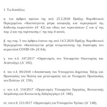
1. Τις διατάξεις:
α. του άρθρου πρώτου της από 25.2.2020 Πράξης Νομοθετικού
Περιεχομένου «Κατεπείγοντα μέτρα αποφυγής και περιορισμού της
διάδοσης κορωνοϊού» (Α΄ 42) και ιδίως των περιπτώσεων ζ’ και η’ της
παρ. 2 και της περίπτωσης ε΄ της παρ. 4 αυτού,
β. της παρ. 3 του άρθρου ένατου της από 14.3.2020 Πράξης Νομοθετικού
Περιεχομένου «Κατεπείγοντα μέτρα αντιμετώπισης της διασποράς του
κορωνοϊού COVID-19» (Α’ 64),
γ. του π.δ. 147/2017 «Οργανισμός του Υπουργείου Οικονομίας και
Ανάπτυξης» (Α΄ 192),
δ. του π.δ. 86/2018 «Ανασύσταση του Υπουργείου Δημόσιας Τάξης και
Προστασίας του Πολίτη και μετονομασία του σε Υπουργείο Προστασίας
του Πολίτη» (Α΄ 159),
ε. του π.δ. 134/2017 «Οργανισμός Υπουργείου Εργασίας, Κοινωνικής
Ασφάλισης και Κοινωνικής Αλληλεγγύης» (Α΄ 168),
στ. του π.δ. 121/2017 «Οργανισμός του Υπουργείου Υγείας» (Α΄ 148),