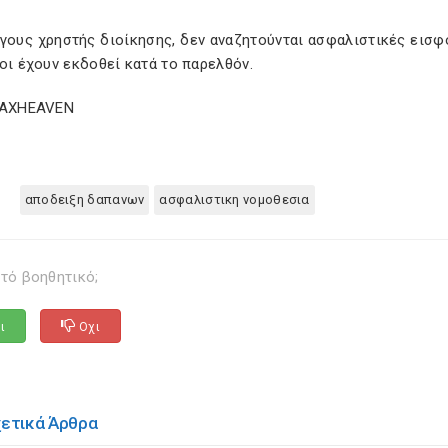
όγους χρηστής διοίκησης, δεν αναζητούνται ασφαλιστικές εισφ
οι έχουν εκδοθεί κατά το παρελθόν.
TAXHEAVEN
αποδειξη δαπανων
ασφαλιστικη νομοθεσια
τό βοηθητικό;
ι
Οχι
χετικά Άρθρα