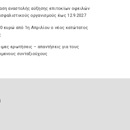
αση αναστολής αύξησης επιτοκίων οφειλών
ασφαλιστικούς οργανισμούς έως 12.9.2027
20 ευρώ από 1η Απριλίου ο νέος κατώτατος
ς
σιμες ερωτήσεις – απαντήσεις για τους
όμενους συνταξιούχους
ή