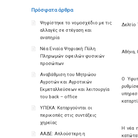
Πρόσφατα άρθρα
Ψηφίστηκε το νομοσχέδιο με τις
Δελτίο
αλλαγές σε στέγαση και
αναπηρία
Νέα Ενιαία Ψηφιακή Πύλη
Αθήνα, 
Πληρωμών οφειλών φυσικών
προσώπων
Αναβάθμιση του Μητρώου
Ο Υφυπ
Αγροτών και Αγροτικών
ρυθμίσ
Εκμεταλλεύσεων και λειτουργία
υπηρεσ
του back – office
καταρτί
ΥΠΕΚΑ: Καταργούνται οι
περικοπές στις συντάξεις
χηρείας
Η νέα 
ΑΑΔΕ: Απλούστερη η
κατώτα