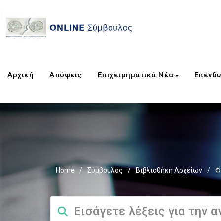
Αρχική
Απόψεις
Επιχειρηματικά Νέα
Επενδυ
Home
/
Σύμβουλος
/
Βιβλιοθήκη Αρχείων
/
Φ