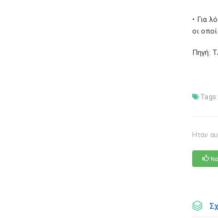
• Για λ
οι οποί
Πηγή: 
Tags:
Ηταν αυ
Να
Σ