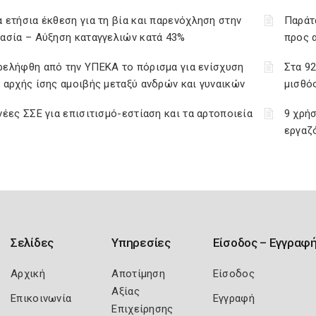
 ετήσια έκθεση για τη βία και παρενόχληση στην
Παράτ
ασία – Αύξηση καταγγελιών κατά 43%
προς 
ρελήφθη από την ΥΠΕΚΑ το πόρισμα για ενίσχυση
Στα 9
 αρχής ίσης αμοιβής μεταξύ ανδρών και γυναικών
μισθό
νέες ΣΣΕ για επισιτισμό-εστίαση και τα αρτοποιεία
9 χρή
εργαζ
Σελίδες
Υπηρεσίες
Είσοδος – Εγγραφ
Αρχική
Αποτίμηση
Είσοδος
Αξίας
Επικοινωνία
Εγγραφή
Επιχείρησης