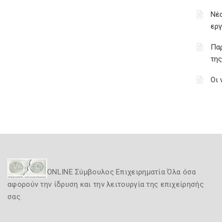
Νέα
εργ
Πα
της
Οι 
ONLINE Σύμβουλος Επιχειρηματία Όλα όσα
αφορούν την ίδρυση και την λειτουργία της επιχείρησής
σας.