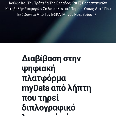
Καθώς Και Την Τράπεζα Της Ελλάδος Και Ε) Παραστατικών
Καταβολής Εισφορών Σε Ασφαλιστικά Ταμεία, Όπως Αυτά Που
Εκδίδονται Από Τον ΕΦΚΑ, Μηνός Νοεμβρίου
/
Διαβίβαση στην
ψηφιακή
πλατφόρμα
myData από λήπτη
που τηρεί
διπλογραφικό