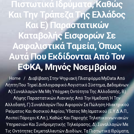
Πιστωτικά Ιδρύματα, Καθώς
Και Την Τράπεζα Της Ελλάδος
Και Ε) Παραστατικών
Καταβολής Εισφορών Σε
Ασφαλιστικά Ταμεία, Όπως
Αυτά Που Εκδίδονται Από Τον
ΕΦΚΑ, Μηνός Νοεμβρίου
Home
/
Διαβίβαση Στην Ψηφιακή Πλατφόρμα MyData Από
Λήπτη Που Τηρεί Διπλογραφικό Λογιστικό Σύστημα, Δεδομένων
Α) Συναλλαγών Με Μη Υπόχρεη Οντότητα Της Αλλοδαπής, Β)
Λήψης Παραστατικών Λιανικής Από Την Ημεδαπή Ή Την
Αλλοδαπή, Γ) Συναλλαγών Που Αφορούν Σε Πώληση Ηλεκτρικού
Ρεύματος Και Φυσικού Αερίου, Ύδατος Μη Ιαματικού (Ε.Υ.Δ.Α.Π.,
Λοιποί Πάροχοι Κ.λπ.), Καθώς Και Παροχής Τηλεπικοινωνιακών
Υπηρεσιών Και Συνδρομητικής Τηλεόρασης, Δ) Συναλλαγών Με
Τις Οντότητες Εκμεταλλευτών Διοδίων, Τα Πιστωτικά Ιδρύματα,