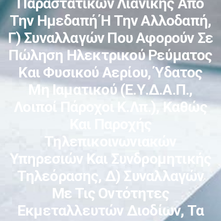
Παραστατικών Λιανικής Από
Την Ημεδαπή Ή Την Αλλοδαπή,
Γ) Συναλλαγών Που Αφορούν Σε
Πώληση Ηλεκτρικού Ρεύματος
Και Φυσικού Αερίου, Ύδατος
Μη Ιαματικού (Ε.Υ.Δ.Α.Π.,
Λοιποί Πάροχοι Κ.λπ.), Καθώς
Και Παροχής
Τηλεπικοινωνιακών
Υπηρεσιών Και Συνδρομητικής
Τηλεόρασης, Δ) Συναλλαγών
Με Τις Οντότητες
Εκμεταλλευτών Διοδίων, Τα